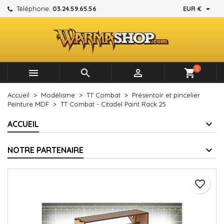

Téléphone:
03.24.59.65.56
EUR €
×
×
×
Mes listes d'envies
Créer une liste d'envies
Connexion
add_circle_outline
Créer une nouvelle liste
Vous devez être connecté pour ajouter des produits à
Nom de la liste d'envies
votre liste d'envies.
0



shopping_cart
Annuler
Connexion
Accueil
Modélisme
TT Combat
Présentoir et pincelier
Annuler
Créer une liste d'envies
Peinture MDF
TT Combat - Citadel Paint Rack 25
ACCUEIL
NOTRE PARTENAIRE
favorite_border