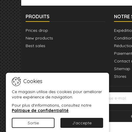
PRODUITS
NOTRE 
Prices drop
Expéditio
New products
Conditio
Best sales
Réductio
Paiement
Contact 
Sitemap
Stores
Cookies
Ce magasin utilise des cookies pour améliorer
votre expérience de navigation.
LETTRE D'INFORMATIONS
Pour plus d'informations, consultez notre
Politique de confidentialité
.
Sortie
J'accepte