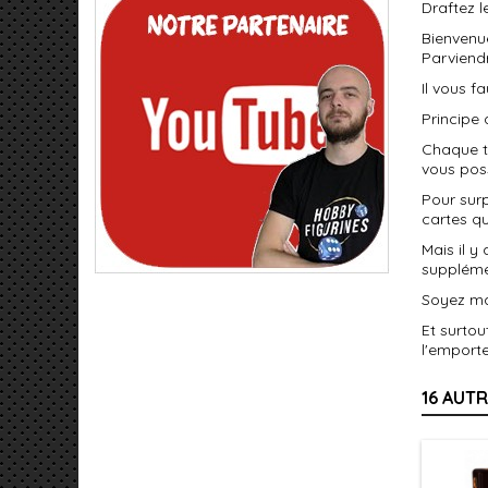
Draftez l
Bienven
Parviend
Il vous f
Principe 
Chaque t
vous pos
Pour surp
cartes qu
Mais il y
supplémen
Soyez mal
Et surtou
l'emporte
16 AUT