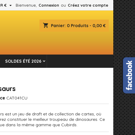

R €
Bienvenue,
Connexion
ou
Créez votre compte
×
×
×
shopping_cart
Panier:
0
Produits - 0,00 €
es.
n
SOLDES ÉTÉ 2026
s
saurs
nce
CAT041CU
s est un jeu de draft et de collection de cartes, où
rez constituer le meilleur troupeau de dinosaures. Ce
itue dans la même gamme que Cubirds.