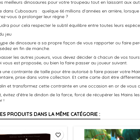
es meilleurs dinosaures pour votre troupeau tout en laissant aux aut
ue dans
Cubosaurs
: quelque 66 millions d’années en arrière, lorsque 
rez-vous à prolonger leur règne ?
audra pour cela respecter le subtil équilibre entre toutes leurs espèce
du jeu
ype de dinosaure a sa propre façon de vous rapporter ou faire per
sédez en fin de manche.
asser les autres joueurs, vous devez décider à chacun de vos tours 
i vous est proposée, ou bien la faire passer au joueur suivant.
 a une contrainte de taille pour être autorisé à faire passer votre Ma
taire, prise dans votre collection. Et cette carte doit être différen
in et transformez cette contrainte en une occasion en or de vous d
t, évitez d'être le dindon de la farce, forcé de récupérer les Mains l
r !
RES PRODUITS DANS LA MÊME CATÉGORIE :
favorite_border