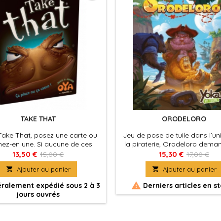
TAKE THAT
ORODELORO
ake That, posez une carte ou
Jeu de pose de tuile dans l’un
hez-en une. Si aucune de ces
la piraterie, Orodeloro dema
ions ne sont possibles, vous
joueurs de poser judicieuseme
13,50 €
15,30 €
15,00 €
17,00 €
ez alors la pile de cartes. C'est
tuiles afin de suivre le chemin 

Ajouter au panier

Ajouter au panier
simple, non ?

ralement expédié sous 2 à 3
Derniers articles en s
jours ouvrés