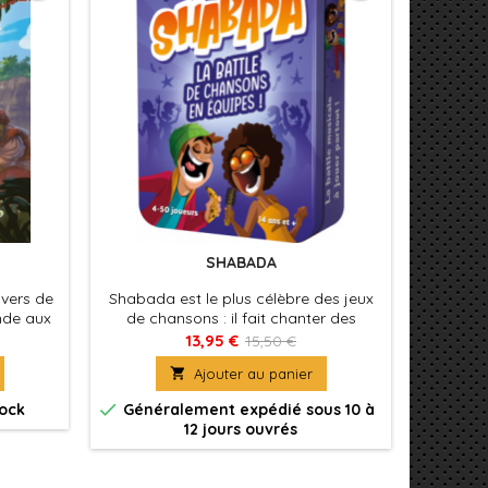
SHABADA
ivers de
Shabada est le plus célèbre des jeux
Awimba
nde aux
de chansons : il fait chanter des
l'univ
nt leurs
familles et des bandes d’amis depuis
animaux 
13,95 €
15,50 €
du trésor
des années ! Voici une nouvelle édition,

Ajouter au panier
dépoussiérée et plus dynamique, au
look coloré.


tock
Généralement expédié sous 10 à
Génér
12 jours ouvrés