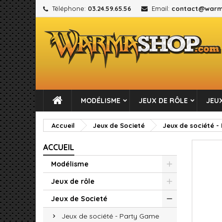
Téléphone:
03.24.59.65.56
Email:
contact@warm
M
C
C
add_circle_outline
Vou
No
MODÉLISME
JEUX DE RÔLE
JEUX
Accueil
Jeux de Societé
Jeux de société 
ACCUEIL
Modélisme
Jeux de rôle
Jeux de Societé
Jeux de société - Party Game