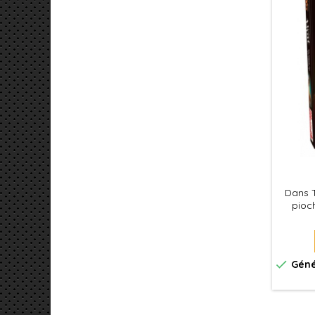
Dans T
pioc
act
récupér

Géné