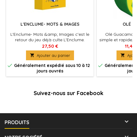
L'ENCLUME- MOTS & IMAGES
OLÉ G
L'Enclume- Mots &amp; Images c'est le
Olé Guacamolé 
retour du jeu déjà culte L'Enclume.
simple et rapide, 
Retrouvez 200 cartes enclumes inédites
trouver des asso
27,50 €
11,40
et 100 enclumes en image.
utiliser des term

Ajouter au panier

Ajout
des lettres prés
t


Généralement expédié sous 10 à 12
Généralement e
jours ouvrés
jour
Suivez-nous sur Facebook

PRODUITS
