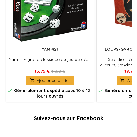
YAM 421
LOUPS-GAROUS
BE
Yam : LE grand classique du jeu de dés !
Sélectionnés a
auteurs, (re)déco
les plus célèbres
15,75 €
18,90
17,50 €
Thiercelieux", de

Ajouter au panier

Ajout
"Pers


Généralement expédié sous 10 à 12
Généralement e
jours ouvrés
jour
Suivez-nous sur Facebook