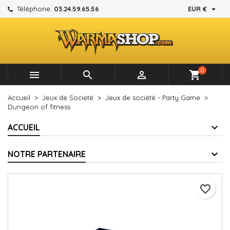

Téléphone:
03.24.59.65.56
EUR €
×
×
×
Mes listes d'envies
Créer une liste d'envies
Connexion
add_circle_outline
Créer une nouvelle liste
Vous devez être connecté pour ajouter des produits à
Nom de la liste d'envies
votre liste d'envies.
0



shopping_cart
Annuler
Connexion
Accueil
Jeux de Societé
Jeux de société - Party Game
Annuler
Créer une liste d'envies
Dungeon of fitness
ACCUEIL
NOTRE PARTENAIRE
favorite_border