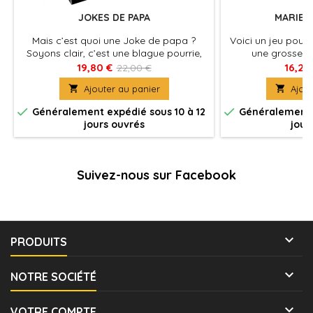
JOKES DE PAPA
MARIE 
Mais c’est quoi une Joke de papa ?
Voici un jeu pour 
Soyons clair, c’est une blague pourrie,
une grosse ri
celle que pourrait faire ton père quoi...
19,80 €
16,20
22,00 €

Ajouter au panier

Ajout


Généralement expédié sous 10 à 12
Généralement e
jours ouvrés
jour
Suivez-nous sur Facebook

PRODUITS

NOTRE SOCIÉTÉ

VOTRE COMPTE