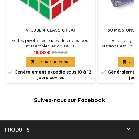
V-CUBE 4 CLASSIC PLAT
50 MISSIONS -
Faites pivoter les faces du cubes pour
Dans la ligné
rassembler les couleurs.
Missions est un je
qui vous prop
18,00 €
18
20,00 €
missions en q

Ajouter au panier

Ajout


Généralement expédié sous 10 à 12
Généralement 
jours ouvrés
jour
Suivez-nous sur Facebook

PRODUITS