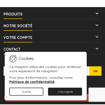

PRODUITS

NOTRE SOCIÉTÉ

VOTRE COMPTE

CONTACT
Cookies
LETTRE D'INFORMATIONS
Ce magasin utilise des cookies pour améliorer
votre expérience de navigation.
Pour plus d'informations, consultez notre
Politique de confidentialité
.
Sortie
J'accepte
© Copyright 2026 WARMASHOP - L'ANTRE DES JEUX. All Rights
Connexion avec Google
Reserved.