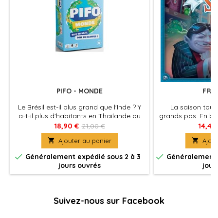
PIFO - MONDE
FRE
Le Brésil est-il plus grand que l'Inde ? Y
La saison tour
a-t-il plus d'habitants en Thaïlande ou
grands pas. En bo
en Espagne ? Vous avez la réponse ?
venu au Freak Sh
18,90 €
14,40
21,00 €
Placez les cartes et gagnez. Vous n'en
manoir des horre

Ajouter au panier

Ajout
avez aucune idée ? Bluffez et gagnez
souvenir le plu
quand même !
vis


Généralement expédié sous 2 à 3
Généralement e
jours ouvrés
jour
Suivez-nous sur Facebook