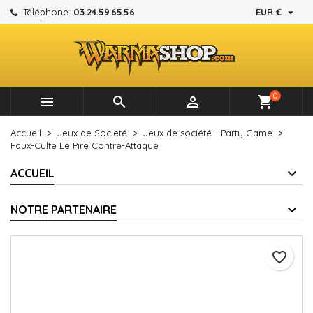

Téléphone:
03.24.59.65.56
EUR €
×
×
×
Mes listes d'envies
Créer une liste d'envies
Connexion
add_circle_outline
Créer une nouvelle liste
Vous devez être connecté pour ajouter des produits à
Nom de la liste d'envies
votre liste d'envies.
0



shopping_cart
Annuler
Connexion
Accueil
Jeux de Societé
Jeux de société - Party Game
Annuler
Créer une liste d'envies
Faux-Culte Le Pire Contre-Attaque
ACCUEIL
NOTRE PARTENAIRE
favorite_border