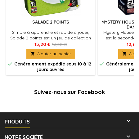
SALADE 2 POINTS
MYSTERY HOUSE 
DANS 
Simple à apprendre et rapide à jouer,
Mystery House - 
Salade 2 points est un jeu de collection
est la seconde e
de cartes qui plaira à toute la famille où
Mystery House, 
15,20 €
12,83
16,00 €
chaque partie est unique.
l'

Ajouter au panier

Ajout


Généralement expédié sous 10 à 12
Généralement e
jours ouvrés
jour
Suivez-nous sur Facebook

PRODUITS

NOTRE SOCIÉTÉ