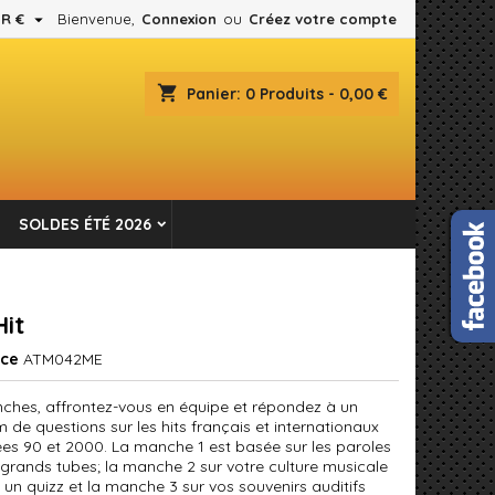

R €
Bienvenue,
Connexion
ou
Créez votre compte
×
×
×
shopping_cart
Panier:
0
Produits - 0,00 €
es.
n
SOLDES ÉTÉ 2026
s
Hit
nce
ATM042ME
ches, affrontez-vous en équipe et répondez à un
de questions sur les hits français et internationaux
es 90 et 2000. La manche 1 est basée sur les paroles
 grands tubes; la manche 2 sur votre culture musicale
 un quizz et la manche 3 sur vos souvenirs auditifs