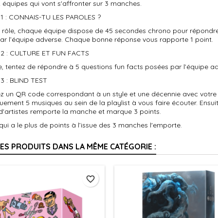
équipes qui vont s'affronter sur 3 manches.
1 : CONNAIS-TU LES PAROLES ?
e rôle, chaque équipe dispose de 45 secondes chrono pour répondre
ar l’équipe adverse. Chaque bonne réponse vous rapporte 1 point.
2 : CULTURE ET FUN FACTS
e, tentez de répondre à 5 questions fun facts posées par l’équipe 
 : BLIND TEST
z un QR code correspondant à un style et une décennie avec votre é
uement 5 musiques au sein de la playlist à vous faire écouter. Ensuite
 d'artistes remporte la manche et marque 3 points.
qui a le plus de points à l’issue des 3 manches l'emporte.
RES PRODUITS DANS LA MÊME CATÉGORIE :
favorite_border