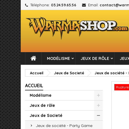
Téléphone:
03.24.59.65.56
Email:
contact@warm
M
C
C
add_circle_outline
Vou
No
MODÉLISME
JEUX DE RÔLE
JEUX
Accueil
Jeux de Societé
Jeux de société 
ACCUEIL
Rupture
Modélisme
Jeux de rôle
Jeux de Societé
Jeux de société - Party Game