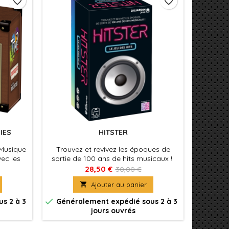
favorite_border
favorite_border
IES
HITSTER
 Musique
Trouvez et revivez les époques de
vec les
sortie de 100 ans de hits musicaux !
28,50 €
30,00 €

Ajouter au panier

s 2 à 3
Généralement expédié sous 2 à 3
jours ouvrés