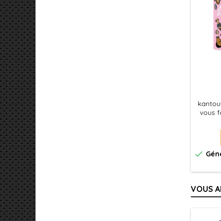
kantout
vous f
tes ! L
osez le

Géné
VOUS A