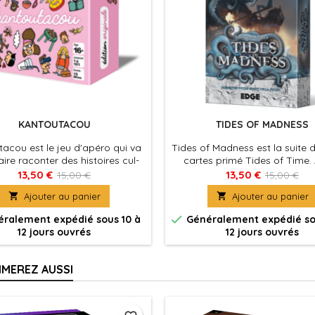
KANTOUTACOU
TIDES OF MADNESS
acou est le jeu d'apéro qui va
Tides of Madness est la suite 
aire raconter des histoires cul-
cartes primé Tides of Time.
isez les cartes telles quelles ou
dans le Mythe d’H.P. Lovecraft,
13,50 €
13,50 €
15,00 €
15,00 €
s modifier pour encore plus de
les joueurs aux portes de la f

Ajouter au panier

Ajouter au panier
WTF

ralement expédié sous 10 à
Généralement expédié so
12 jours ouvrés
12 jours ouvrés
IMEREZ AUSSI