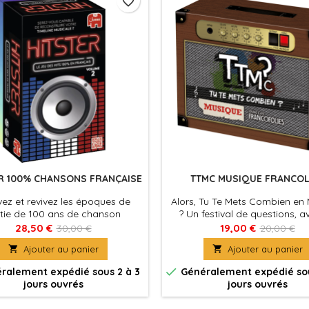
favorite_border
R 100% CHANSONS FRANÇAISE
TTMC MUSIQUE FRANCOL
ez et revivez les époques de
Alors, Tu Te Mets Combien en
tie de 100 ans de chanson
? Un festival de questions, a
française !
Francofolies !
28,50 €
19,00 €
30,00 €
20,00 €

Ajouter au panier

Ajouter au panier

ralement expédié sous 2 à 3
Généralement expédié sou
jours ouvrés
jours ouvrés