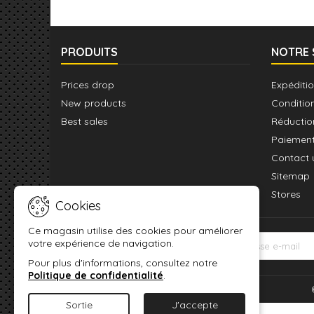
PRODUITS
NOTRE 
Prices drop
Expéditio
New products
Conditio
Best sales
Réductio
Paiement
Contact 
Sitemap
Stores
Cookies
Ce magasin utilise des cookies pour améliorer
votre expérience de navigation.
LETTRE D'INFORMATIONS
Pour plus d'informations, consultez notre
Politique de confidentialité
.
Sortie
J'accepte