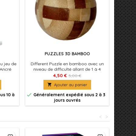
PUZZLES 3D BAMBOO
du jeu de
Different Puzzle en bamboo avec un
Dans Mé
 Ancré
niveau de difficulté allant de 1 à 4
être le 
 il place
explo
4,50 €
5,00 €
olie !
dominer 

Ajouter au panier
le royau
uniques


us 10 à
Généralement expédié sous 2 à 3
Génér
l'équili
jours ouvrés
position
<
>