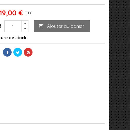
19,00 €
TTC
Ajouter au panier
é

ure de stock