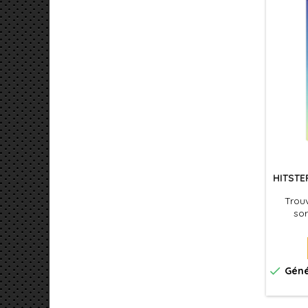
HITSTE
Trouv
sor

Géné