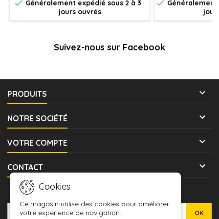


Généralement expédié sous 2 à 3
Généralement e
change (maudit dé !) à chaque manche
jours ouvrés
jour
Suivez-nous sur Facebook

PRODUITS

NOTRE SOCIÉTÉ

VOTRE COMPTE

CONTACT
Cookies
LETTRE D'INFORMATIONS
Ce magasin utilise des cookies pour améliorer
votre expérience de navigation.