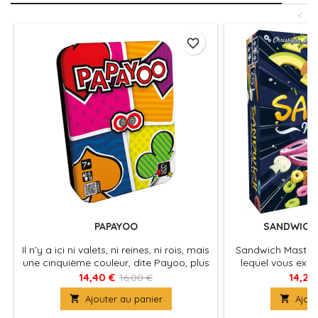
<
favorite_border
PAPAYOO
SANDWICH
Il n’y a ici ni valets, ni reines, ni rois, mais
Sandwich MasterC
une cinquième couleur, dite Payoo, plus
lequel vous expr
un drôle de dé. Comment marquer… le
culinaire et impro
14,40 €
14,25
16,00 €
moins de points possible ? En évitant de
plus surprenantes

Ajouter au panier

Ajout
récolter ces fichus Payoos et surtout le
que vou
Papayoo, ce satané 7 dont la couleur