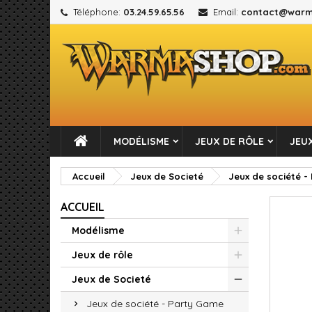
Téléphone:
03.24.59.65.56
Email:
contact@warm
M
C
C
add_circle_outline
Vou
No
MODÉLISME
JEUX DE RÔLE
JEUX
Accueil
Jeux de Societé
Jeux de société 
ACCUEIL
Modélisme
Jeux de rôle
Jeux de Societé
Jeux de société - Party Game