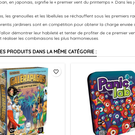
ban, en japonais, signifie le « premier vent du printemps ». Dans les 
s, les grenouilles et les libellules se réchauffent sous les premiers ra
entis jardiniers sont en compétition pour obtenir la charge enviée d
r falloir démontrer leur habileté et tenter de profiter de ce premier v
t réaliser les combinaisons les plus harmonieuses.
RES PRODUITS DANS LA MÊME CATÉGORIE :
favorite_border