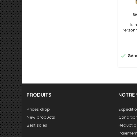
G
Ils 
Personn

Géné
PRODUITS
NOTRE 
Prices drop
Expéditio
New products
Conditio
Best sales
Réductio
Paiement