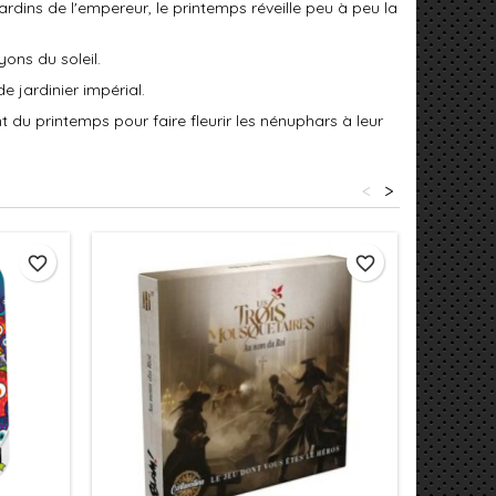
jardins de l'empereur, le printemps réveille peu à peu la
yons du soleil.
e jardinier impérial.
ent du printemps pour faire fleurir les nénuphars à leur
<
>
favorite_border
favorite_border