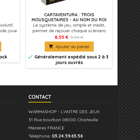
CARTAVENTURA : TROIS
B
MOUSQUETAIRES - AU NOM DU ROI
olutif,
Le système de jeu, simple et inédit,
Banan
nde joue
permet de rejouer chaque scénario
lettres
imple
plusieurs fois afin de découvrir toutes
avec ac
8,55 €
9,00 €
dans une
les fins possibles. Dans Les Trois
double

Ajouter au panier
Mousquetaires, découvrez 3 fins
lettr
différentes, dont 2 alternatives !


tock
Généralement expédié sous 2 à 3
Génér
jours ouvrés
CONTACT
WARMASHOP - L'ANTRE DES JEUX
31 Rue bourbon 08000 Charleville
Mézières FRANCE
Téléphone:
03.24.59.65.56