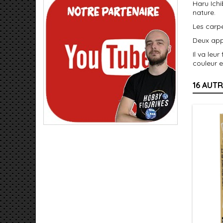
Haru Ichi
nature.
Les carpe
Deux appr
Il va leu
couleur e
16 AUT