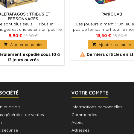
ALÈRAPAGOS : TRIBUS ET
PANIC LAB
PERSONNAGES
ne sont plus seuls... Tribus et
Les joueurs aiment : "un jeu év
ages est une extension pour le
pas de temps mort tout le mo
jeu Galèrapagos.
en même temps, principe s
9,90 €
13,50 €
11,00 €
15,00 €
mais original, super matériel 

Ajouter au panier

Ajouter au panier
petite boîte"

ralement expédié sous 10 à
Derniers articles en s
12 jours ouvrés
SOCIÉTÉ
VOTRE COMPTE
n et délais
Informations personnelles
ns générales de ventes
Commandes
n
Avoirs
 sécurisé
Adresses