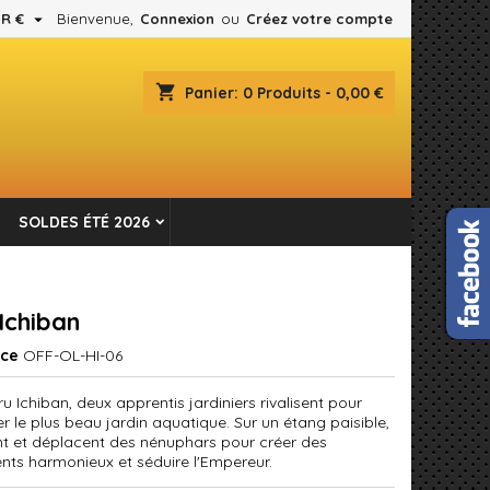

R €
Bienvenue,
Connexion
ou
Créez votre compte
×
×
×
shopping_cart
Panier:
0
Produits - 0,00 €
es.
n
SOLDES ÉTÉ 2026
s
Ichiban
nce
OFF-OL-HI-06
 Ichiban, deux apprentis jardiniers rivalisent pour
 le plus beau jardin aquatique. Sur un étang paisible,
ent et déplacent des nénuphars pour créer des
nts harmonieux et séduire l'Empereur.