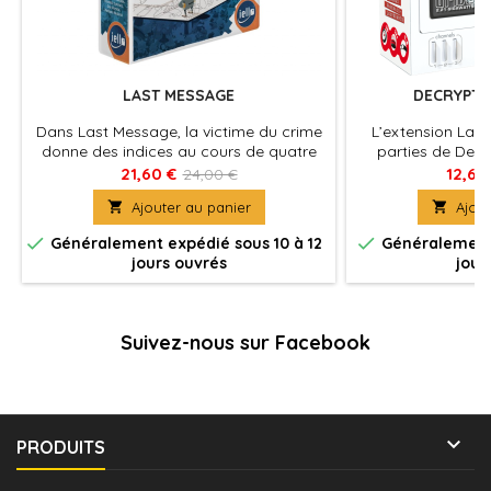
LAST MESSAGE
DECRYPTO
Dans Last Message, la victime du crime
L’extension Laser
donne des indices au cours de quatre
parties de Decr
tours pour aider les inspecteurs à
l’attente des joue
21,60 €
12,60
24,00 €
déterminer l'identité du criminel.
de l’équipe advers

Ajouter au panier

Ajout
alourdir les règl
sensati


Généralement expédié sous 10 à 12
Généralement 
jours ouvrés
jour
Suivez-nous sur Facebook

PRODUITS