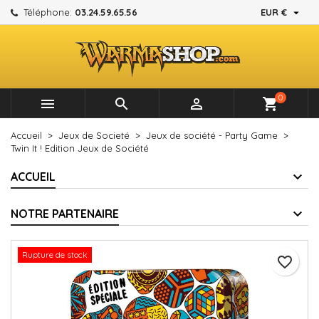

Téléphone:
03.24.59.65.56
EUR €
×
×
×
Mes listes d'envies
Créer une liste d'envies
Connexion
add_circle_outline
Créer une nouvelle liste
Vous devez être connecté pour ajouter des produits à
Nom de la liste d'envies
votre liste d'envies.
0



shopping_cart
Annuler
Connexion
Accueil
Jeux de Societé
Jeux de société - Party Game
Annuler
Créer une liste d'envies
Twin It ! Edition Jeux de Société
ACCUEIL
NOTRE PARTENAIRE
Rupture de stock
favorite_border