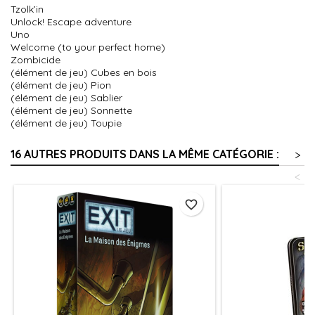
Tzolk’in
Unlock! Escape adventure
Uno
Welcome (to your perfect home)
Zombicide
(élément de jeu) Cubes en bois
(élément de jeu) Pion
(élément de jeu) Sablier
(élément de jeu) Sonnette
(élément de jeu) Toupie
16 AUTRES PRODUITS DANS LA MÊME CATÉGORIE :
>
<
favorite_border