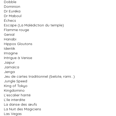
Dobble
Dominion
Dr Euréka
Dr Maboul
Échecs
Escape (La Malédiction du temple)
Flamme rouge
Genial
Hanabi
Hippos Gloutons
Identik
Imagine
Intrigue à Venise
Jaipur
Jamaïca
Jenga
Jeu de cartes traditionnel (belote, rami…)
Jungle Speed
King of Tokyo
Kingdomino
L’escalier hanté
L’ile interdite
La danse des œufs
La Nuit des Magiciens
Las Vegas