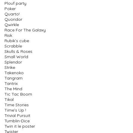
Plouf party
Poker
Quarto!
Quoridor
Qwirkle
Race For The Galaxy
Risk
Rubik’s cube
Scrabble
Skulls & Roses
Small World
Splendor
Strike
Takenoko
Tangram
Tantrix
The Mind
Tic Tac Boom
Tikal
Time Stories
Time’s Up !
Trivial Pursuit
Tumblin-Dice
Twin it le poster
Twister