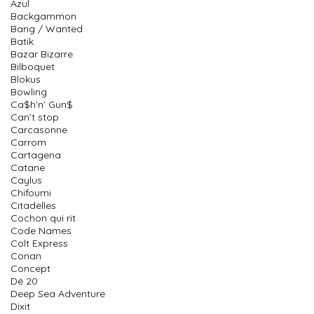
Azul
Backgammon
Bang / Wanted
Batik
Bazar Bizarre
Bilboquet
Blokus
Bowling
Ca$h’n’ Gun$
Can’t stop
Carcasonne
Carrom
Cartagena
Catane
Caylus
Chifoumi
Citadelles
Cochon qui rit
Code Names
Colt Express
Conan
Concept
Dé 20
Deep Sea Adventure
Dixit