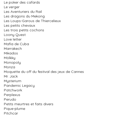
Le poker des cafards
Le verger
Les Aventuriers du Rail
Les dragons du Mekong
Les Loups-Garous de Thiercelieux
Les petits chevaux
Les trois petits cochons
Loony Quest
Love letter
Mafia de Cuba
Marrakech
Mikados
Mölkky
Monopoly
Monza
Moquette du off du festival des jeux de Cannes
Mr. Jack
Mysterium
Pandemic Legacy
Patchwork
Perplexus
Perudo
Petits meurtres et faits divers
Pique-plume
Pitchcar