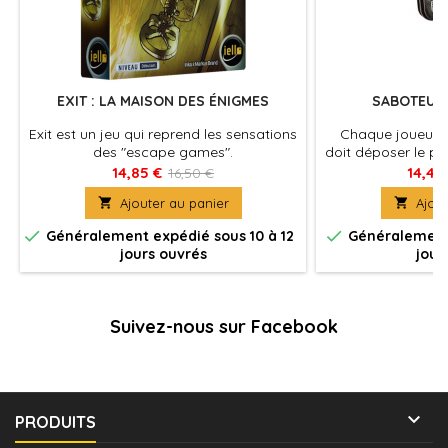
EXIT : LA MAISON DES ÉNIGMES
SABOTEUR 
Exit est un jeu qui reprend les sensations
Chaque joueur re
des "escape games".
doit déposer le pl
sur l'un des quatr
14,85 €
14,40
16,50 €
celui qui po

Ajouter au panier

Ajout


Généralement expédié sous 10 à 12
Généralement 
jours ouvrés
jour
Suivez-nous sur Facebook

PRODUITS