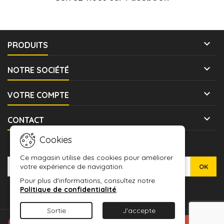

PRODUITS

NOTRE SOCIÉTÉ

VOTRE COMPTE

CONTACT
Cookies
LETTRE D'INFORMATIONS
Ce magasin utilise des cookies pour améliorer
votre expérience de navigation.
Pour plus d'informations, consultez notre
Politique de confidentialité
.
Sortie
J'accepte
© Copyright 2026 WARMASHOP - L'ANTRE DES JEUX. All Rights
Connexion avec Google