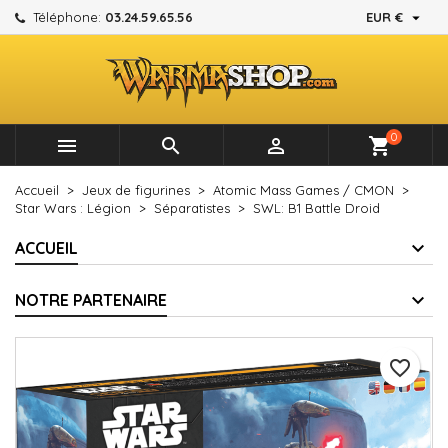

Téléphone:
03.24.59.65.56
EUR €
×
×
×
Mes listes d'envies
Créer une liste d'envies
Connexion
add_circle_outline
Créer une nouvelle liste
Vous devez être connecté pour ajouter des produits à
Nom de la liste d'envies
votre liste d'envies.
0



shopping_cart
Annuler
Connexion
Accueil
Jeux de figurines
Atomic Mass Games / CMON
Annuler
Créer une liste d'envies
Star Wars : Légion
Séparatistes
SWL: B1 Battle Droid
ACCUEIL
NOTRE PARTENAIRE
favorite_border