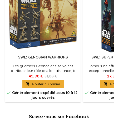
SWL: GENOSIAN WARRIORS
SWL: SUPER T
D
Les guerriers Géonosiens se voient
Lorsqu’une effica
attribuer leur rôle dès la naissance, à
exceptionnelles 
cause d’un système de castes régi par
victoire, l’Allian
45,90 €
27,90
51,00 €
une Reine placée à la tête de la ruche.
des droïdes super 

Ajouter au panier

Ajout
pour renforcer 
combat rudimenta


Généralement expédié sous 10 à 12
Généralement e
droïdes avec un l
jours ouvrés
jour
sup
Suivez-nous sur Facebook