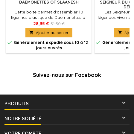
DAEMONETTES OF SLAANESH
SEIGNEUR DU C
DÉM
Cette boîte permet d'assembler 10
Les Seigneurs
figurines plastique de Daemonettes of
légendes vivantes q
Slaanesh. Ce kit finement détaillé
de la Gloire jusqu'
28,35 €
5
31,50 €
contient une pléthore d'options et
de l'apothéose…

Ajouter au panier

Ajout
d'accessoires vous permettant
d'assembler vos démonettes de


Généralement expédié sous 10 à 12
Généralement e
nombreuses façons.
jours ouvrés
jour
Suivez-nous sur Facebook

PRODUITS

NOTRE SOCIÉTÉ

VOTRE COMPTE