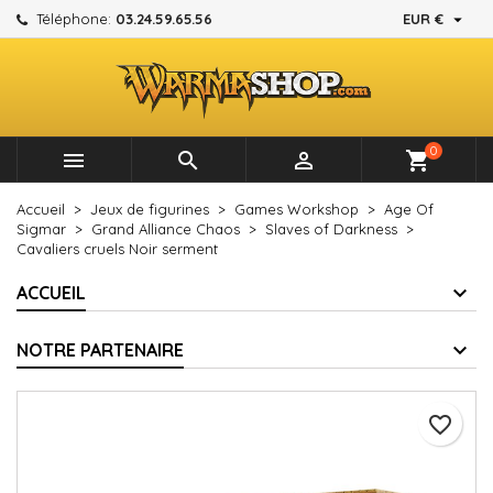

Téléphone:
03.24.59.65.56
EUR €
×
×
×
Mes listes d'envies
Créer une liste d'envies
Connexion
add_circle_outline
Créer une nouvelle liste
Vous devez être connecté pour ajouter des produits à
Nom de la liste d'envies
votre liste d'envies.
0



shopping_cart
Annuler
Connexion
Accueil
Jeux de figurines
Games Workshop
Age Of
Annuler
Créer une liste d'envies
Sigmar
Grand Alliance Chaos
Slaves of Darkness
Cavaliers cruels Noir serment
ACCUEIL
NOTRE PARTENAIRE
favorite_border