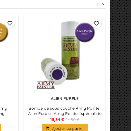
<
>
favorite_border
favorite_border
ALIEN PURPLE
rmy
Bombe de sous couche Army Painter
Bombe d
rmy
Alien Purple . Army Painter, spécialiste
Uniform G
ture pour
de la peinture pour figurines
de 
13,34 €
14,50 €

Ajouter au panier