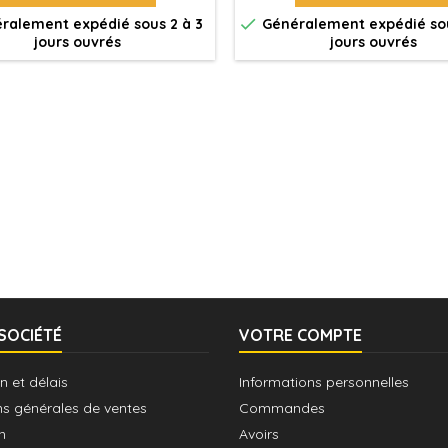

ralement expédié sous 2 à 3
Généralement expédié sou
jours ouvrés
jours ouvrés
SOCIÉTÉ
VOTRE COMPTE
n et délais
Informations personnelles
ns générales de ventes
Commandes
n
Avoirs