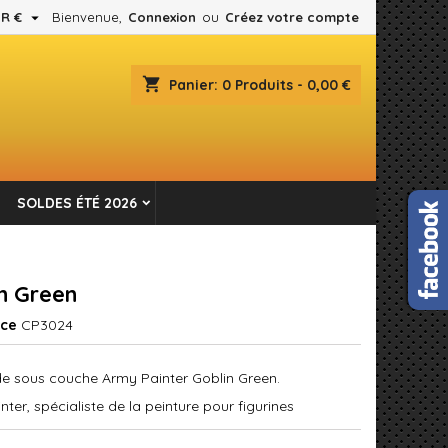

R €
Bienvenue,
Connexion
ou
Créez votre compte
×
×
×
shopping_cart
Panier:
0
Produits - 0,00 €
es.
n
SOLDES ÉTÉ 2026
s
n Green
nce
CP3024
 sous couche Army Painter Goblin Green
.
nter,
spécialiste de la peinture pour figurines