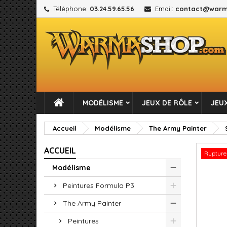
Téléphone:
03.24.59.65.56
Email:
contact@warm
M
C
C
add_circle_outline
Vou
No
MODÉLISME
JEUX DE RÔLE
JEUX
Accueil
Modélisme
The Army Painter
ACCUEIL
Rupture
Modélisme
Peintures Formula P3
The Army Painter
Peintures