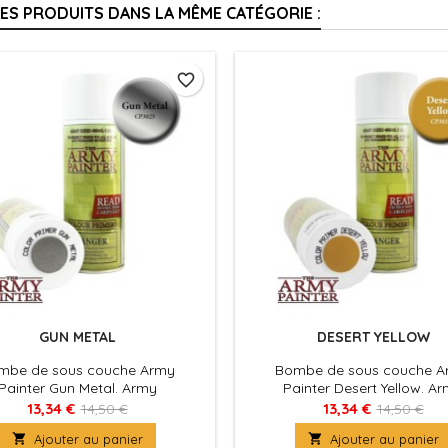
RES PRODUITS DANS LA MÊME CATÉGORIE :
favorite_border
GUN METAL
DESERT YELLOW
mbe de sous couche Army
Bombe de sous couche A
Painter Gun Metal. Army
Painter Desert Yellow. A
, spécialiste de la peinture pour
Painter, spécialiste de la pein
13,34 €
13,34 €
14,50 €
14,50 €
figurines
figurines

Ajouter au panier

Ajouter au panier