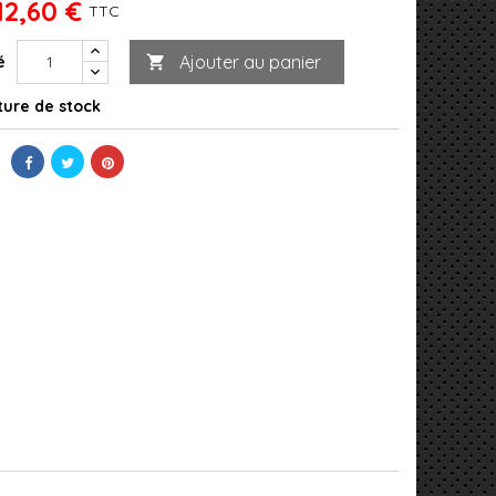
12,60 €
TTC
Ajouter au panier
é

ure de stock