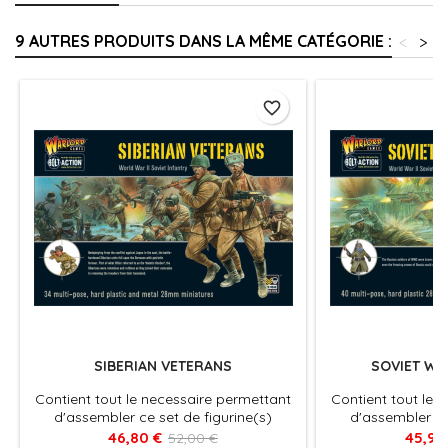
9 AUTRES PRODUITS DANS LA MÊME CATÉGORIE :
<
>
favorite_border
SIBERIAN VETERANS
SOVIET WI
Contient tout le necessaire permettant
Contient tout le 
d'assembler ce set de figurine(s)
d'assembler ce
véhicules pour le jeu Bolt Action, produit
véhicules pour le j
46,80 €
45,90
52,00 €