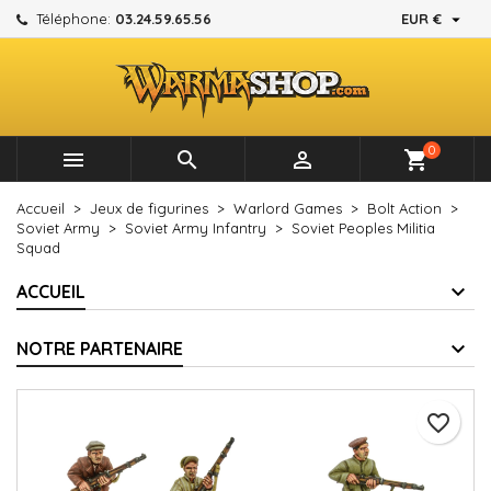

Téléphone:
03.24.59.65.56
EUR €
×
×
×
Mes listes d'envies
Créer une liste d'envies
Connexion
add_circle_outline
Créer une nouvelle liste
Vous devez être connecté pour ajouter des produits à
Nom de la liste d'envies
votre liste d'envies.
0



shopping_cart
Annuler
Connexion
Accueil
Jeux de figurines
Warlord Games
Bolt Action
Annuler
Créer une liste d'envies
Soviet Army
Soviet Army Infantry
Soviet Peoples Militia
Squad
ACCUEIL
NOTRE PARTENAIRE
favorite_border