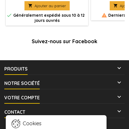
fournies avec leurs socles. Figurine(s)
fournies avec leu

Ajouter au panier

Ajout
Véhicule(s) à peindre et à assembler
Véhicule(s) à pe


Généralement expédié sous 10 à 12
Derniers a
jours ouvrés
Suivez-nous sur Facebook

PRODUITS

NOTRE SOCIÉTÉ

VOTRE COMPTE

CONTACT
Cookies
LETTRE D'INFORMATIONS