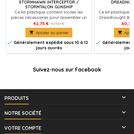
STORMHAWK INTERCEPTOR /
DREADNOU
STORMTALON GUNSHIP
Ce kit plastique contient toutes les
Ce kit plastique 
pièces nécessaires pour assembler un
Dreadnought Brut
Space Marine Stormtalon Gunship ou un
guerre imposante 
42,75 €
60,30
47,50 €
Stormhawk Interceptor
corps

Ajouter au panier

Ajout


Généralement expédié sous 10 à 12
Généralement e
jours ouvrés
jour
Suivez-nous sur Facebook

PRODUITS

NOTRE SOCIÉTÉ

VOTRE COMPTE