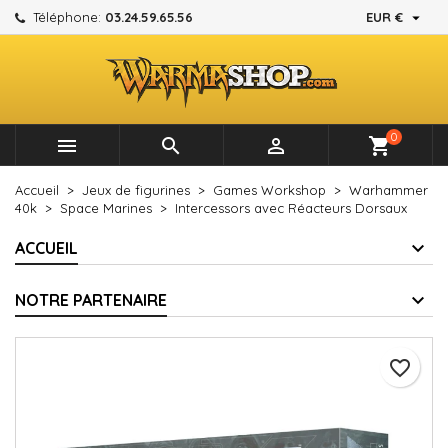

Téléphone:
03.24.59.65.56
EUR €
×
×
×
Mes listes d'envies
Créer une liste d'envies
Connexion
add_circle_outline
Créer une nouvelle liste
Vous devez être connecté pour ajouter des produits à
Nom de la liste d'envies
votre liste d'envies.
0



shopping_cart
Annuler
Connexion
Accueil
Jeux de figurines
Games Workshop
Warhammer
Annuler
Créer une liste d'envies
40k
Space Marines
Intercessors avec Réacteurs Dorsaux
ACCUEIL
NOTRE PARTENAIRE
favorite_border