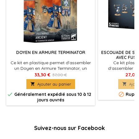
DOYEN EN ARMURE TERMINATOR
ESCOUADE DE SC
AVEC FUSI
Ce kit en plastique permet d'assembler
Ce kit plast
un Doyen en Armure Terminator, un
d'assembler 5 
vétéran qui sera source d'inspiration
Space Marines
33,30 €
27,00
37,00 €
pour vos armées de Space Marines
équiper de bolt

Ajouter au panier

Ajout
dans les parties de Warhammer 40,000.
snipers et d'
Brandissant bien haut une Bannière


Généralement expédié sous 10 à 12
Ruptu
Astartes, il assure par sa présence que
jours ouvrés
les guerriers proches se battent
d'autant plus farouchement pour la
gloire du Chapitre. Le Doyen est...
Suivez-nous sur Facebook