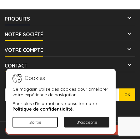

PRODUITS

NOTRE SOCIÉTÉ

VOTRE COMPTE

CONTACT
Cookies
LETTRE D'INFORMATIONS
Ce magasin utilise des cookies pour améliorer
votre expérience de navigation.
Pour plus d'informations, consultez notre
Politique de confidentialité
.
Sortie
J'accepte
© Copyright 2026 WARMASHOP - L'ANTRE DES JEUX. All Rights
Connexion avec Google
Reserved.