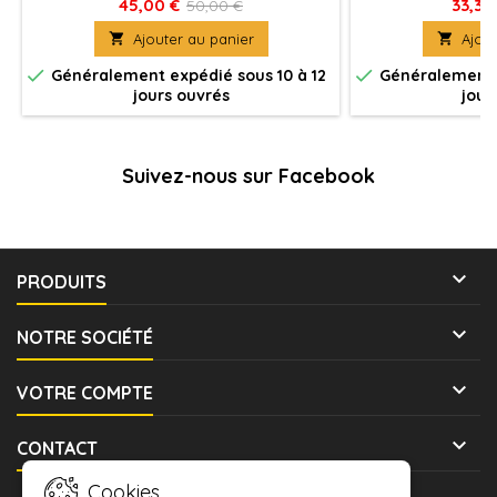
éclateurs pour éliminer les ennemis à
une robuste a
45,00 €
33,30
50,00 €
couvert.

Ajouter au panier

Ajout


Généralement expédié sous 10 à 12
Généralement e
jours ouvrés
jour
Suivez-nous sur Facebook

PRODUITS

NOTRE SOCIÉTÉ

VOTRE COMPTE

CONTACT
Cookies