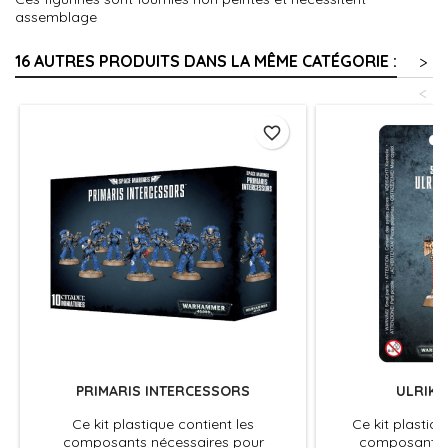
assemblage
16 AUTRES PRODUITS DANS LA MÊME CATÉGORIE :
>
<
favorite_border
PRIMARIS INTERCESSORS
ULRIK 
Ce kit plastique contient les
Ce kit plastiqu
composants nécessaires pour
composants n