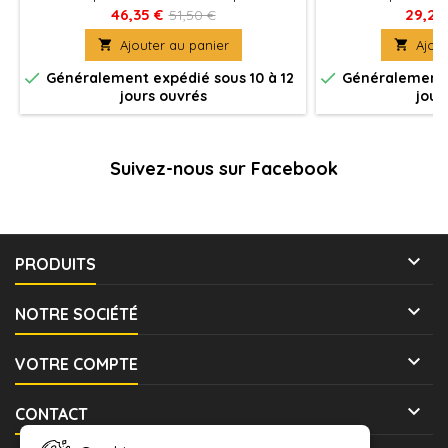
assembler un ensemble de 10 Primaris
assembler Ulrik th
46,35 €
29,25
51,50 €
Intercessors.
Space Wo

Ajouter au panier

Ajout


Généralement expédié sous 10 à 12
Généralement e
jours ouvrés
jour
Suivez-nous sur Facebook

PRODUITS

NOTRE SOCIÉTÉ

VOTRE COMPTE

CONTACT