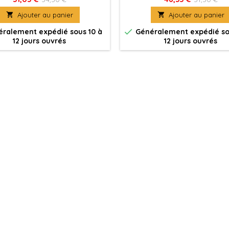
mmandement, et que leurs
de 10 membres.

Ajouter au panier

Ajouter au panier
urs Loups chargent de diriger
les troupes.

ralement expédié sous 10 à
Généralement expédié so
12 jours ouvrés
12 jours ouvrés