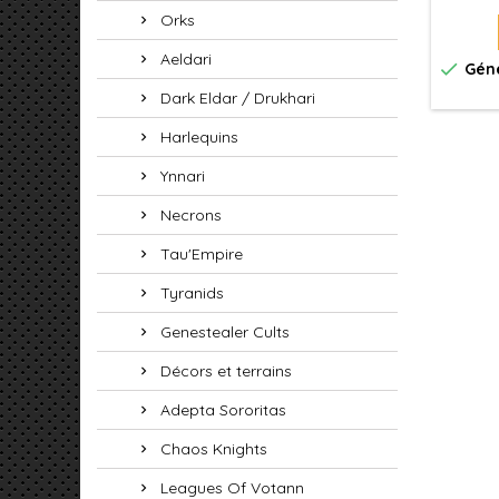
co
Orks
Seigne
Aeldari

Géné
Dark Eldar / Drukhari
Harlequins
Ynnari
Necrons
Tau'Empire
Tyranids
Genestealer Cults
Décors et terrains
Adepta Sororitas
Chaos Knights
Leagues Of Votann