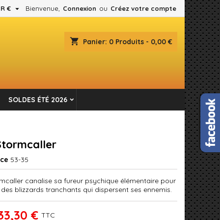

R €
Bienvenue,
Connexion
ou
Créez votre compte
×
×
×
shopping_cart
Panier:
0
Produits - 0,00 €
es.
n
SOLDES ÉTÉ 2026
s
Stormcaller
nce
53-35
rmcaller canalise sa fureur psychique élémentaire pour
 des blizzards tranchants qui dispersent ses ennemis.
33,30 €
TTC