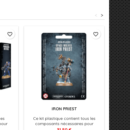
<
>
favorite_border
favorite_border
IRON PRIEST
les
Ce kit plastique contient tous les
Ce 
pour
composants nécessaires pour
comp
r Squad
assembler un Iron Priest, implacable
assem
31,50 €