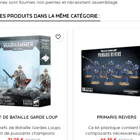
ines sont fournies non peintes et nécessitent assemblage
RES PRODUITS DANS LA MÊME CATÉGORIE :
favorite_border
F DE BATAILLE GARDE LOUP
PRIMARIS REIVERS
hefs de Bataille Gardes Loups
Ce kit plastique contient 
nt de puissants champions
composants nécessaires 
ssant d'un talent inné pour le
assembler une Primaris Reive
31,05 €
46,35 €
34,50 €
51,50 €