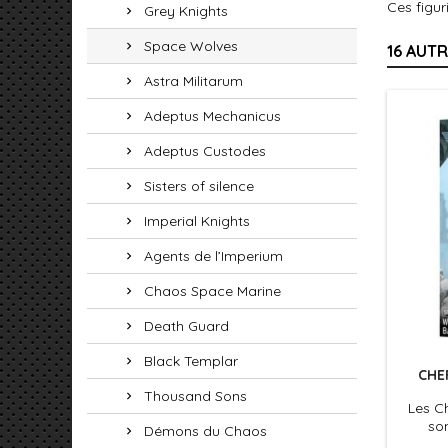
Ces figur
Grey Knights
Space Wolves
16 AUT
Astra Militarum
Adeptus Mechanicus
Adeptus Custodes
Sisters of silence
Imperial Knights
Agents de l’Imperium
Chaos Space Marine
Death Guard
Black Templar
CHE
Thousand Sons
Les C
so
Démons du Chaos
joui