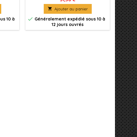
forgeron en armure des Space

Ajouter au panier
Wolves.


us 10 à
Généralement expédié sous 10 à
Génér
12 jours ouvrés