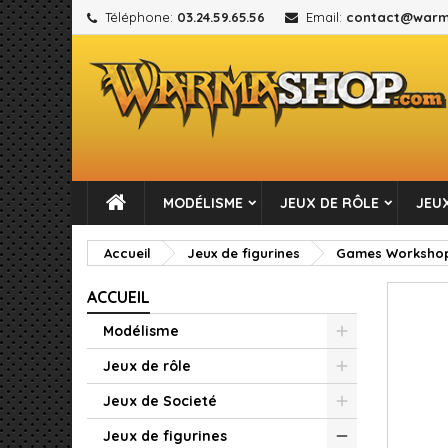
Téléphone:
03.24.59.65.56
Email:
contact@warm
M
C
C
add_circle_outline
Vou
No
MODÉLISME
JEUX DE RÔLE
JEUX
Accueil
Jeux de figurines
Games Worksho
ACCUEIL
Modélisme
Jeux de rôle
Jeux de Societé
Jeux de figurines