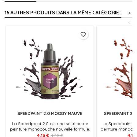
16 AUTRES PRODUITS DANS LA MÊME CATÉGORIE :
>
<
favorite_border
SPEEDPAINT 2.0 MOODY MAUVE
SPEEDPAINT 2.
La Speedpaint 2.0 est une solution de
La Speedpaint 2.
peinture monocouche nouvelle formule.
peinture monocou
Appliquez simplement une couche de
Appliquez simpl
4,13 €
4,13
4,49 €