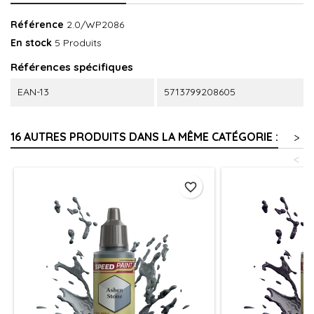
Référence
2.0/WP2086
En stock
5 Produits
Références spécifiques
EAN-13
5713799208605
16 AUTRES PRODUITS DANS LA MÊME CATÉGORIE :
>
<
favorite_border