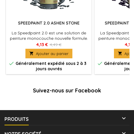
SPEEDPAINT 2.0 ASHEN STONE
SPEEDPAINT 2
La Speedpaint 2.0 est une solution de
La Speedpaint 2.
peinture monocouche nouvelle formule.
peinture monocou
Appliquez simplement une couche de
Appliquez simpl
4,13 €
4,13
4,49 €
Speedpaint directement sur votre
Speedpaint dir

Ajouter au panier

Ajout
figurine et le tour est joué ! La
figurine et le
Speedpaint produira à la fois un
Speedpaint pro


Généralement expédié sous 2 à 3
Généralement 
ombrage, une couleur intense et un
ombrage, une co
jours ouvrés
jour
effet d'éclaircissement en une seule
effet d'éclairci
application.
appl
Suivez-nous sur Facebook

PRODUITS

NOTRE SOCIÉTÉ