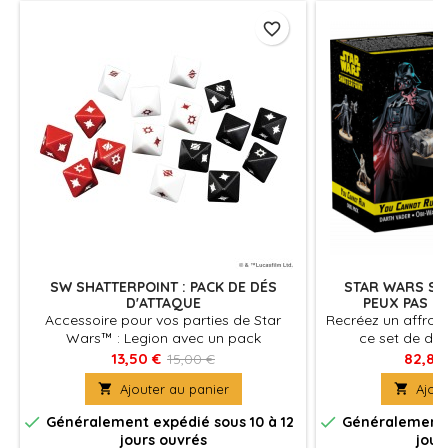
favorite_border
SW SHATTERPOINT : PACK DE DÉS
STAR WARS SH
D'ATTAQUE
PEUX PAS FU
Accessoire pour vos parties de Star
Recréez un affro
Wars™ : Legion avec un pack
ce set de due
supplémentaire de dés. Le pack de dés
Shatt
13,50 €
82,80
15,00 €
Star Wars : Legion comprend 16 dés ;

Ajouter au panier

Ajout
une mise à jour du pack de dés original.


Généralement expédié sous 10 à 12
Généralement e
jours ouvrés
jour