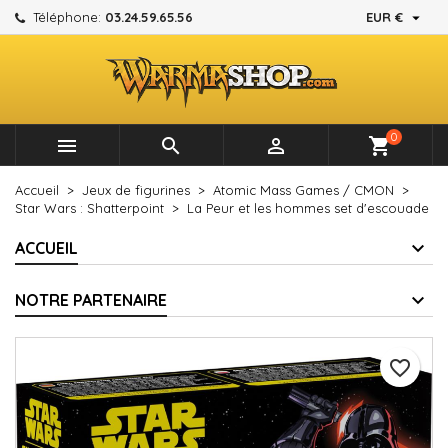

Téléphone:
03.24.59.65.56
EUR €
×
×
×
Mes listes d'envies
Créer une liste d'envies
Connexion
add_circle_outline
Créer une nouvelle liste
Vous devez être connecté pour ajouter des produits à
Nom de la liste d'envies
votre liste d'envies.
0



shopping_cart
Annuler
Connexion
Accueil
Jeux de figurines
Atomic Mass Games / CMON
Annuler
Créer une liste d'envies
Star Wars : Shatterpoint
La Peur et les hommes set d'escouade
ACCUEIL
NOTRE PARTENAIRE
favorite_border