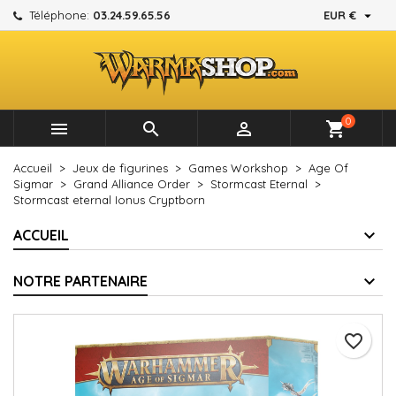

Téléphone:
03.24.59.65.56
EUR €
×
×
×
Mes listes d'envies
Créer une liste d'envies
Connexion
add_circle_outline
Créer une nouvelle liste
Vous devez être connecté pour ajouter des produits à
Nom de la liste d'envies
votre liste d'envies.
0



shopping_cart
Annuler
Connexion
Accueil
Jeux de figurines
Games Workshop
Age Of
Annuler
Créer une liste d'envies
Sigmar
Grand Alliance Order
Stormcast Eternal
Stormcast eternal Ionus Cryptborn
ACCUEIL
NOTRE PARTENAIRE
favorite_border