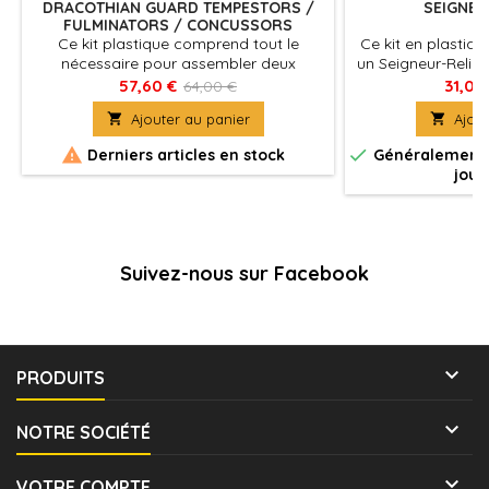
DRACOTHIAN GUARD TEMPESTORS /
SEIGNEU
FULMINATORS / CONCUSSORS
/DESOLATORS
Ce kit plastique comprend tout le
Ce kit en plastiq
nécessaire pour assembler deux
un Seigneur-Relic
Dracothian Guard Fulminators armés de
pour mener vos É
57,60 €
31,05
64,00 €
glaives Stormstrike et de boucliers de
co

Ajouter au panier

Ajout
sigmarite, et montés à dos de féroce
Dracoth.


Derniers articles en stock
Généralement e
jour
Suivez-nous sur Facebook

PRODUITS

NOTRE SOCIÉTÉ

VOTRE COMPTE