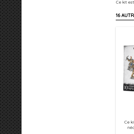
Ce kit e
16 AUT
Ce ki
néc
Vangua