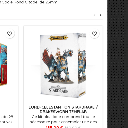
un Socle Rond Citadel de 25mm.
<
>
favorite_border
favorite_border
LORD-CELESTANT ON STARDRAKE /
LO
DRAKESWORN TEMPLAR
e de 29
Ce kit plastique comprend tout le
Ce 
 pouvez
nécessaire pour assembler une des
comp
 armure
deux figurines suivantes: Un Lord-
assembl
135,00 €
150,00 €