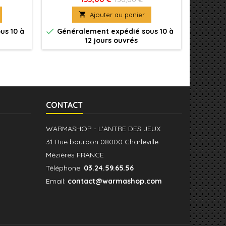
 chacun
Celestant sur Stardrake, armé d'un
Starst

Ajouter au panier
rde des
marteau Tempestos ou d'une lame
si
voir un
fulgorée et d'un bouclier de sigmarite,
passabl


us 10 à
Généralement expédié sous 10 à
Produi
igurines
ou Un Drakesworn Templar,
chez 
12 jours ouvrés
Wo
 et
dispon
e
CONTACT
WARMASHOP - L'ANTRE DES JEUX
31 Rue bourbon 08000 Charleville
Mézières FRANCE
Téléphone:
03.24.59.65.56
Email:
contact@warmashop.com