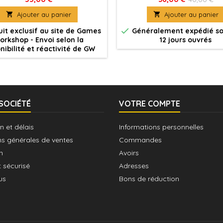
s évoquant leurs déplacements
fulgurante et cape volante,

Ajouter au panier

Ajouter au panier
ts et leur statut de vétérans: 2
armé d'une hallebarde de ga
ettes de choc et 10 jeux de
âmes. Chaque figurine peut a

it exclusif au site de Games
Généralement expédié so
eurs Boltstorm à accrocher à
casque ou être tête nue. Ces f
orkshop - Envoi selon la
12 jours ouvrés
aille, plus des sacoches et des
sont fournies non peintes
nibilité et réactivité de GW
grappins.
nécessitent assemblag
SOCIÉTÉ
VOTRE COMPTE
n et délais
Informations personnelles
ns générales de ventes
Commandes
n
Avoirs
 sécurisé
Adresses
us
Bons de réduction