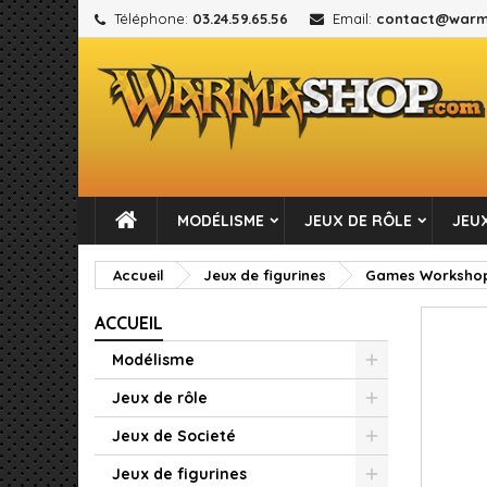
Téléphone:
03.24.59.65.56
Email:
contact@warm
M
C
C
add_circle_outline
Vou
No
MODÉLISME
JEUX DE RÔLE
JEUX
Accueil
Jeux de figurines
Games Worksho
ACCUEIL
Modélisme
Jeux de rôle
Jeux de Societé
Jeux de figurines