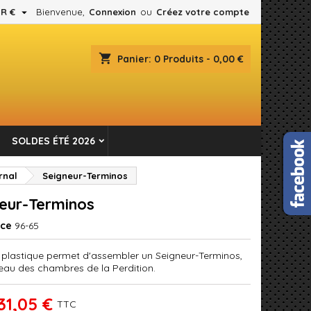

R €
Bienvenue,
Connexion
ou
Créez votre compte
×
×
×
shopping_cart
Panier:
0
Produits - 0,00 €
es.
n
SOLDES ÉTÉ 2026
s
rnal
Seigneur-Terminos
eur-Terminos
nce
96-65
n plastique permet d'assembler un Seigneur-Terminos,
eau des chambres de la Perdition.
31,05 €
TTC