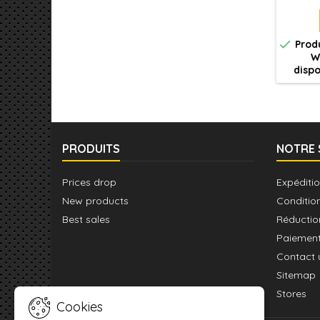
détail
constan
hach

Produ
charg
W
leur t
dispo
PRODUITS
NOTRE 
Prices drop
Expéditio
New products
Conditio
Best sales
Réductio
Paiement
Contact 
Sitemap
Stores
Cookies