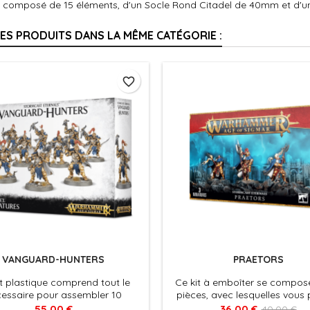
st composé de 15 éléments, d'un Socle Rond Citadel de 40mm et d'
RES PRODUITS DANS LA MÊME CATÉGORIE :
favorite_border
VANGUARD-HUNTERS
PRAETORS
t plastique comprend tout le
Ce kit à emboîter se compos
essaire pour assembler 10
pièces, avec lesquelles vous
rd-Hunters. Ils sont riches en
assembler trois Praetors en
55,00 €
36,00 €
40,00 €