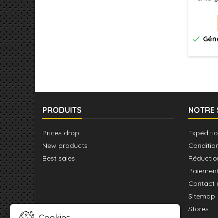
des Syl
sont do
qu

Géné
PRODUITS
NOTRE 
Prices drop
Expéditio
New products
Conditio
Best sales
Réductio
Paiement
Contact 
Sitemap
Stores
Cookies