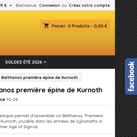

R €
Bienvenue,
Connexion
ou
Créez votre compte
×
×
×
shopping_cart
Panier:
0
Produits - 0,00 €
es.
n
SOLDES ÉTÉ 2026
s
Belthanos première épine de Kurnoth
anos première épine de Kurnoth
nce
92-29
lastique permet d'assembler un Belthanos, Première
 Kurnoth, jouable dans les armées de Sylvaneths à
er Age of Sigmar.