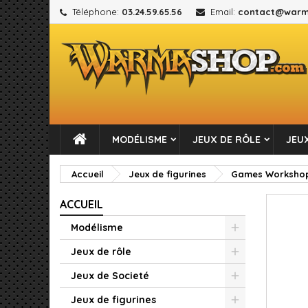
Téléphone:
03.24.59.65.56
Email:
contact@warm
M
C
C
add_circle_outline
Vou
No
MODÉLISME
JEUX DE RÔLE
JEUX
Accueil
Jeux de figurines
Games Worksho
ACCUEIL
Modélisme
Jeux de rôle
Jeux de Societé
Jeux de figurines