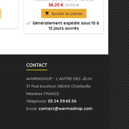
coupée de son poignet avant qu'elle
Ancie
38,25 €
42,50 €
pousse et devienne une gigantesque
resp

Ajouter au panier
cheffe de guerre.
farfade
personna


Généralement expédié sous 10 à
Génér
12 jours ouvrés
CONTACT
WARMASHOP - L'ANTRE DES JEUX
31 Rue bourbon 08000 Charleville
Mézières FRANCE
Téléphone:
03.24.59.65.56
Email:
contact@warmashop.com