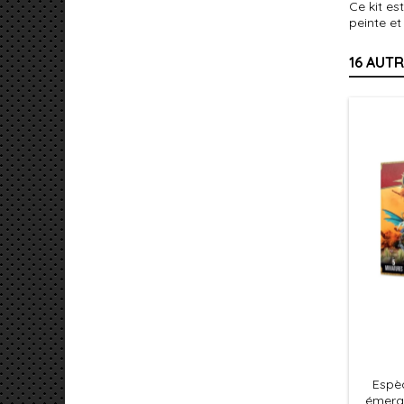
Ce kit es
peinte e
16 AUT
Espèc
émerg