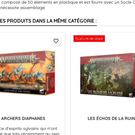
t composé de 50 éléments en plastique et est fourni avec un Socle O
t nécessite assemblage
RES PRODUITS DANS LA MÊME CATÉGORIE :
Rupture de stock
favorite_border
ARCHERS DIAPHANES
LES ÉCHOS DE LA RUIN
e d'esprits sylvains qui n'ont
é que très récemment au sein