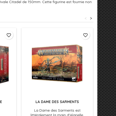
vale Citadel de 150mm. Cette figurine est fournie non
<
>
favorite_border
favorite_border
E
LA DAME DES SARMENTS
SYLV
La Dame des Sarments est
Ce ki
littéralement la main d'Alarielle,
nécessa