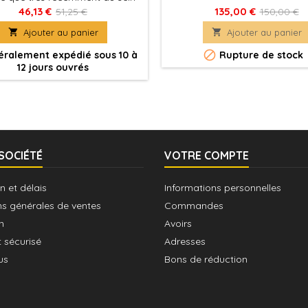
vaneths, les Archers Diaphanes
46,13 €
135,00 €
51,25 €
150,00 €
ués du vol grâce aux zéphrites

Ajouter au panier

Ajouter au panier
i s’accrochent à leur torse.

ralement expédié sous 10 à
Rupture de stock
12 jours ouvrés
SOCIÉTÉ
VOTRE COMPTE
n et délais
Informations personnelles
ns générales de ventes
Commandes
n
Avoirs
 sécurisé
Adresses
us
Bons de réduction