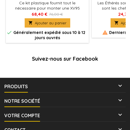
Ce kit plastique fournit tout le
Les Éthérés sont 
nécessaire pour monter une XV95
sont les chefs 
Ghostkeel Battlesuit. Cette figurines
personnalisant le 
68,40 €
24,75
76,00 €
offre un éventail immense d'options
du Bie

Ajouter au panier

Ajout
d'assemblage et de posture


Généralement expédié sous 10 à 12
Derniers a
jours ouvrés
Suivez-nous sur Facebook

PRODUITS

NOTRE SOCIÉTÉ

VOTRE COMPTE

CONTACT