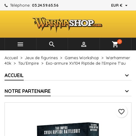

Téléphone:
03.24.59.65.56
EUR €
×
×
×
Mes listes d'envies
Créer une liste d'envies
Connexion
add_circle_outline
Créer une nouvelle liste
Vous devez être connecté pour ajouter des produits à
Nom de la liste d'envies
votre liste d'envies.
0



shopping_cart
Annuler
Connexion
Accueil
Jeux de figurines
Games Workshop
Warhammer
Annuler
Créer une liste d'envies
40k
Tau'Empire
Exo-armure XV104 Riptide de l'Empire T'au
ACCUEIL
NOTRE PARTENAIRE
favorite_border