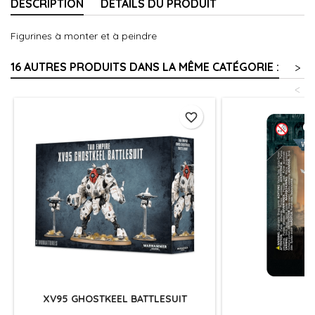
DESCRIPTION
DÉTAILS DU PRODUIT
Figurines à monter et à peindre
16 AUTRES PRODUITS DANS LA MÊME CATÉGORIE :
>
<
favorite_border
XV95 GHOSTKEEL BATTLESUIT
É