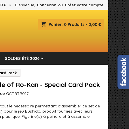

R €
Bienvenue,
Connexion
ou
Créez votre compte
×
×
×
shopping_cart
Panier:
0
Produits - 0,00 €
es.
n
SOLDES ÉTÉ 2026
s
Card Pack
e of Ro-Kan - Special Card Pack
nce
GCTBTR017
 tout le necessaire permettant d'assembler ce set de
s) pour le jeu Bushido, produit fournies avec leurs
n plastique. Figurine(s) à peindre et à assembler