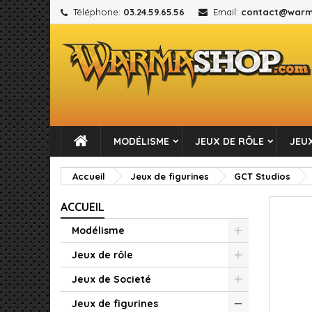
Téléphone:
03.24.59.65.56
Email:
contact@warm
M
C
C
add_circle_outline
Vou
No
MODÉLISME
JEUX DE RÔLE
JEUX
Accueil
Jeux de figurines
GCT Studios
ACCUEIL
Modélisme
Jeux de rôle
Jeux de Societé
Jeux de figurines