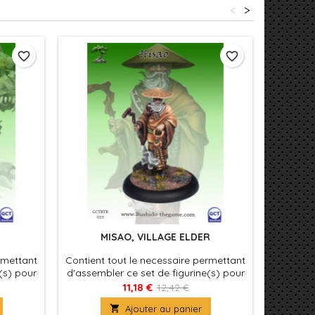
<
>
favorite_border
favorite_border
MISAO, VILLAGE ELDER
rmettant
Contient tout le necessaire permettant
Contient
(s) pour
d'assembler ce set de figurine(s) pour
d'assemb
es avec
le jeu Bushido, produit fournies avec
le jeu 
11,18 €
12,42 €
rine(s) à
leurs socles en plastique. Figurine(s) à
leurs soc

Ajouter au panier
r
peindre et à assembler
p