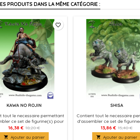
RES PRODUITS DANS LA MÊME CATÉGORIE :
favorite_border
KAWA NO ROJIN
SHISA
t tout le necessaire permettant
Contient tout le necessaire pe
bler ce set de figurine(s) pour
d'assembler ce set de figurine
 Bushido, produit fournies avec
le jeu Bushido, produit fourni
16,38 €
13,86 €
18,20 €
15,40 €
ocles en plastique. Figurine(s) à
leurs socles en plastique. Figu

Ajouter au panier

Ajouter au panier
peindre et à assembler
peindre et à assemble