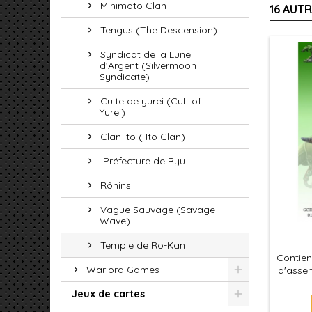
Minimoto Clan
16 AUT
Tengus (The Descension)
Syndicat de la Lune
d’Argent (Silvermoon
Syndicate)
Culte de yurei (Cult of
Yurei)
Clan Ito ( Ito Clan)
Préfecture de Ryu
Rônins
Vague Sauvage (Savage
Wave)
Temple de Ro-Kan
Contien
Warlord Games
d'assem
le jeu
Jeux de cartes
leurs s