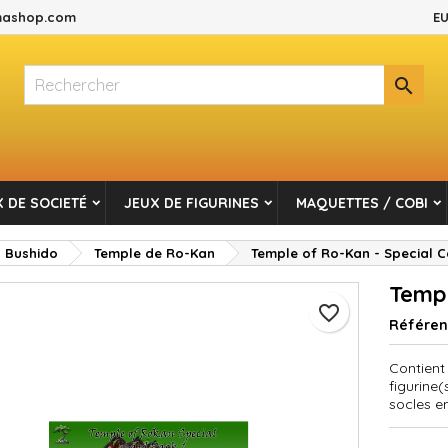
ashop.com
EU
es listes d'envies
réer une liste d'envies
onnexion

Créer une nouvelle liste
s devez être connecté pour ajouter des produits à votre liste d'envi
m de la liste d'envies
Annuler
Connexio
 DE SOCIETÉ
JEUX DE FIGURINES
MAQUETTES / COBI
Annuler
Créer une liste d'envie
Bushido
Temple de Ro-Kan
Temple of Ro-Kan - Special 
Templ
favorite_border
Référe
Contient
figurine(
socles e