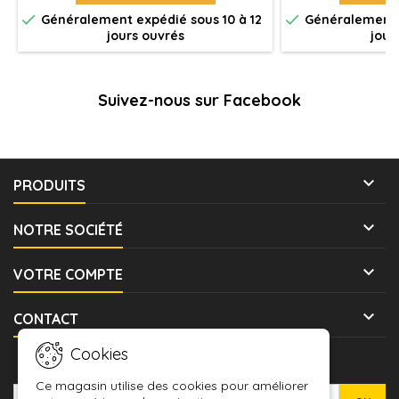


Généralement expédié sous 10 à 12
Généralement e
jours ouvrés
jour
Suivez-nous sur Facebook

PRODUITS

NOTRE SOCIÉTÉ

VOTRE COMPTE

CONTACT
Cookies
LETTRE D'INFORMATIONS
Ce magasin utilise des cookies pour améliorer