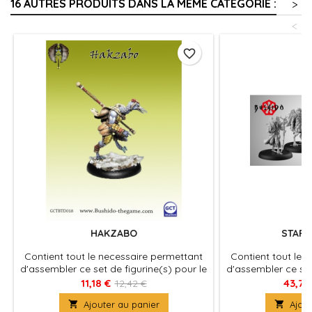
16 AUTRES PRODUITS DANS LA MÊME CATÉGORIE :
>
<
favorite_border
HAKZABO
START
Contient tout le necessaire permettant
Contient tout le 
d'assembler ce set de figurine(s) pour le
d'assembler ce set
jeu Bushido, produit fournies avec leurs
jeu Bushido, produ
11,18 €
43,74
12,42 €
socles en plastique. Figurine(s) à
socles en plast

Ajouter au panier

Ajout
peindre et à assembler
peindre e