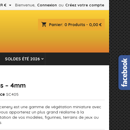

R €
Bienvenue,
Connexion
ou
Créez votre compte
×
×
×
shopping_cart
Panier:
0
Produits - 0,00 €
es.
n
SOLDES ÉTÉ 2026
s
is – 4mm
nce
SC405
Scenery est une gamme de végétation miniature avec
 vous apporterez un plus grand réalisme à la
ation de vos modèles, figurines, terrains de jeux ou
s.