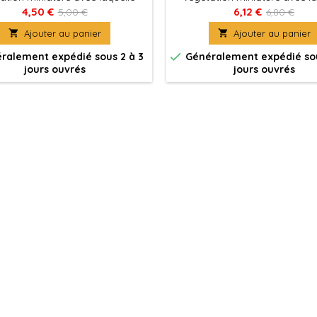
s apporterez un plus grand
vous apporterez un plus g
4,50 €
6,12 €
5,00 €
6,80 €
sme à la représentation de vos
réalisme à la représentation

Ajouter au panier

Ajouter au panier
, figurines, terrains de jeux ou
modèles, figurines, terrains de
dioramas.
dioramas.

ralement expédié sous 2 à 3
Généralement expédié sou
jours ouvrés
jours ouvrés