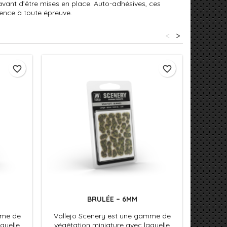
s avant d’être mises en place. Auto-adhésives, ces
ence à toute épreuve.
<
>
favorite_border
favorite_border
BRULÉE – 6MM
mme de
Vallejo Scenery est une gamme de
Vallej
quelle
végétation miniature avec laquelle
végéta