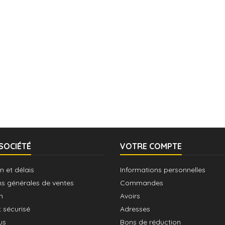
SOCIÉTÉ
VOTRE COMPTE
n et délais
Informations personnelles
ns générales de ventes
Commandes
n
Avoirs
 sécurisé
Adresses
us
Bons de réduction