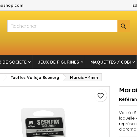
ashop.com
EU
es listes d'envies
réer une liste d'envies
onnexion

Créer une nouvelle liste
s devez être connecté pour ajouter des produits à votre liste d'envi
m de la liste d'envies
Annuler
Connexio
 DE SOCIETÉ
JEUX DE FIGURINES
MAQUETTES / COBI
Annuler
Créer une liste d'envie
Touffes Vallejo Scenery
Marais – 4mm
Mara
favorite_border
Référe
Vallejo 
laquelle
représent
diorama