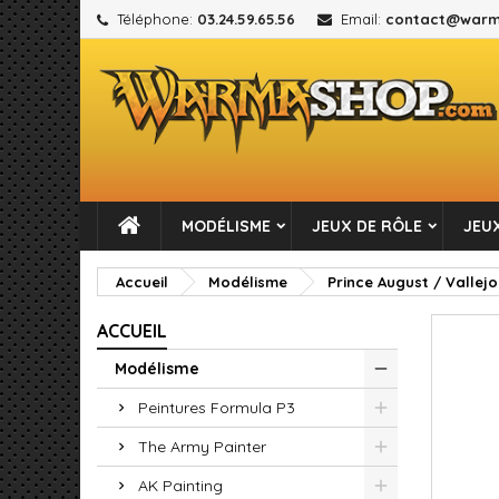
Téléphone:
03.24.59.65.56
Email:
contact@warm
M
C
C
add_circle_outline
Vou
No
MODÉLISME
JEUX DE RÔLE
JEUX
Accueil
Modélisme
Prince August / Vallejo
ACCUEIL
Modélisme
Peintures Formula P3
The Army Painter
AK Painting