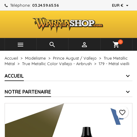

Téléphone:
03.24.59.65.56
EUR €
×
×
×
Mes listes d'envies
Créer une liste d'envies
Connexion
add_circle_outline
Créer une nouvelle liste
Vous devez être connecté pour ajouter des produits à
Nom de la liste d'envies
votre liste d'envies.
0



shopping_cart
Annuler
Connexion
Accueil
Modélisme
Prince August / Vallejo
True Metallic
Annuler
Créer une liste d'envies
Métal
True Metallic Color Vallejo - Airbrush
179 - Métal vieilli
ACCUEIL
NOTRE PARTENAIRE
favorite_border