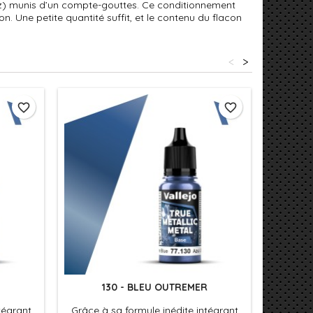
l oz) munis d’un compte-gouttes. Ce conditionnement
n. Une petite quantité suffit, et le contenu du flacon
<
>
favorite_border
favorite_border
130 - BLEU OUTREMER
tégrant
Grâce à sa formule inédite intégrant
Grâce à