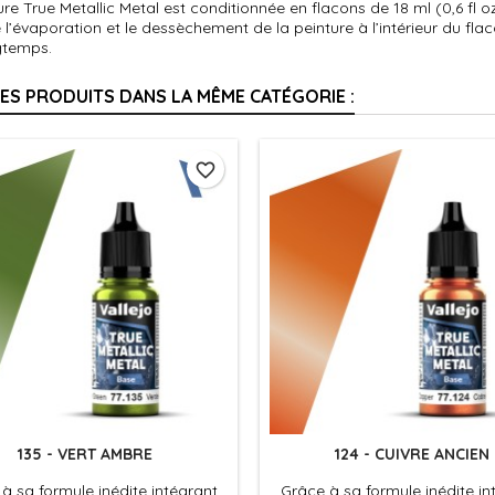
re True Metallic Metal est conditionnée en flacons de 18 ml (0,6 f
’évaporation et le dessèchement de la peinture à l’intérieur du flaco
gtemps.
RES PRODUITS DANS LA MÊME CATÉGORIE :
favorite_border
135 - VERT AMBRE
124 - CUIVRE ANCIEN
à sa formule inédite intégrant
Grâce à sa formule inédite in