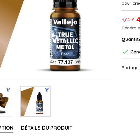
pour cré
4
4,80 €
Générale
Quantit

Géné
Partager
PTION
DÉTAILS DU PRODUIT