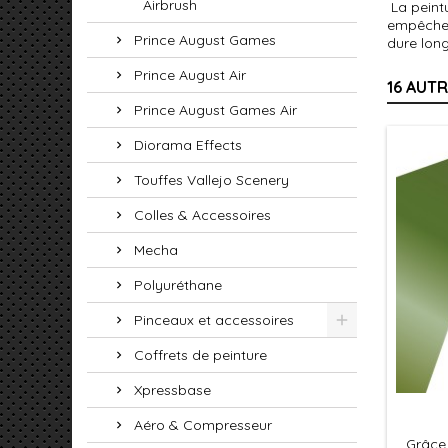
Airbrush
La peintu
empêche l
Prince August Games
dure lon
Prince August Air
16 AUT
Prince August Games Air
Diorama Effects
Touffes Vallejo Scenery
Colles & Accessoires
Mecha
Polyuréthane
Pinceaux et accessoires
Coffrets de peinture
Xpressbase
Aéro & Compresseur
Grâce 