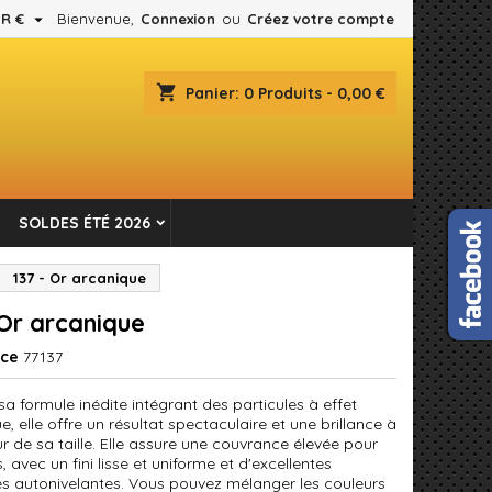

R €
Bienvenue,
Connexion
ou
Créez votre compte
×
×
×
shopping_cart
Panier:
0
Produits - 0,00 €
es.
n
SOLDES ÉTÉ 2026
s
137 - Or arcanique
 Or arcanique
nce
77137
a formule inédite intégrant des particules à effet
e, elle offre un résultat spectaculaire et une brillance à
r de sa taille. Elle assure une couvrance élevée pour
, avec un fini lisse et uniforme et d'excellentes
és autonivelantes. Vous pouvez mélanger les couleurs