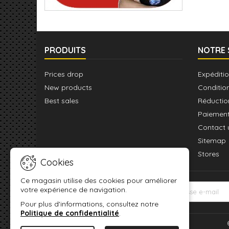
PRODUITS
NOTRE 
Prices drop
Expéditio
New products
Conditio
Best sales
Réductio
Paiement
Contact 
Sitemap
Stores
Cookies
Ce magasin utilise des cookies pour améliorer
votre expérience de navigation.
LETTRE D'INFORMATIONS
Pour plus d'informations, consultez notre
Politique de confidentialité
.