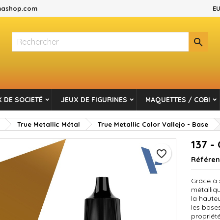
ashop.com
EU
es listes d'envies
réer une liste d'envies
onnexion

Créer une nouvelle liste
s devez être connecté pour ajouter des produits à votre liste d'envi
m de la liste d'envies
Annuler
Connexio
 DE SOCIETÉ
JEUX DE FIGURINES
MAQUETTES / COBI
Annuler
Créer une liste d'envie
True Metallic Métal
True Metallic Color Vallejo - Base
137 -
favorite_border
Référe
Grâce à s
métalliqu
la hauteu
les bases
propriét