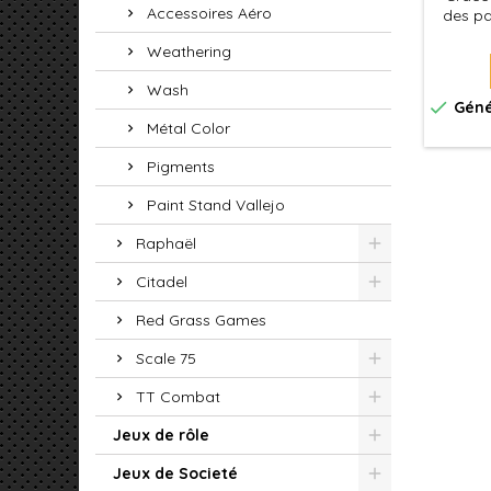
Accessoires Aéro
des par
offre u
Weathering
brillan
assure
Wash
bases, 

Géné
Métal Color
autoniv
les co
Pigments
Paint Stand Vallejo
Raphaël
Citadel
Red Grass Games
Scale 75
TT Combat
Jeux de rôle
Jeux de Societé