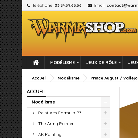
Téléphone:
03.24.59.65.56
Email:
contact@warm
M
C
C
add_circle_outline
Vou
No
MODÉLISME
JEUX DE RÔLE
JEUX
Accueil
Modélisme
Prince August / Vallejo
ACCUEIL
Modélisme
Peintures Formula P3
The Army Painter
AK Painting