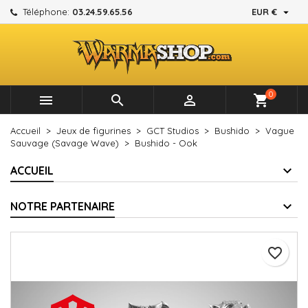

Téléphone:
03.24.59.65.56
EUR €
×
×
×
Mes listes d'envies
Créer une liste d'envies
Connexion
add_circle_outline
Créer une nouvelle liste
Vous devez être connecté pour ajouter des produits à
Nom de la liste d'envies
votre liste d'envies.
0



shopping_cart
Annuler
Connexion
Accueil
Jeux de figurines
GCT Studios
Bushido
Vague
Annuler
Créer une liste d'envies
Sauvage (Savage Wave)
Bushido - Ook
ACCUEIL
NOTRE PARTENAIRE
favorite_border