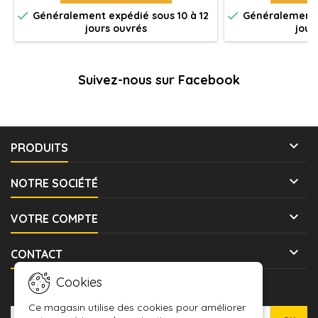


Généralement expédié sous 10 à 12
Généralement e
jours ouvrés
jour
Suivez-nous sur Facebook

PRODUITS

NOTRE SOCIÉTÉ

VOTRE COMPTE

CONTACT
Cookies
LETTRE D'INFORMATIONS
Ce magasin utilise des cookies pour améliorer