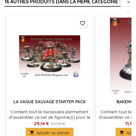
16 AUTRES PRODUITS DANS LA MÊME CATÉGORIE :
>
<
favorite_border
LA VAGUE SAUVAGE STARTER PACK
BAKEMO
Contient tout le necessaire permettant
Contient tout le 
d'assembler ce set de figurine(s) pour le
d'assembler ce set
jeu Bushido, produit fournies avec leurs
jeu Bushido, produ
29,14 €
11,18
32,38 €
socles en plastique. Figurine(s) à
socles en plast

Ajouter au panier

Ajout
peindre et à assembler
peindre e