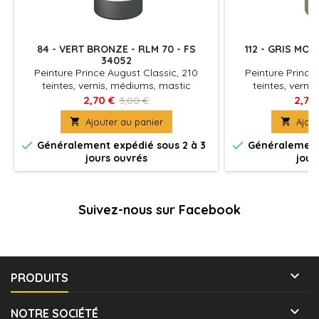
84 - VERT BRONZE - RLM 70 - FS
112 - GRIS MOY
34052
Peinture Prince August Classic, 210
Peinture Prince
teintes, vernis, médiums, mastic
teintes, verni
plastique, masque liquide, retardateur à
plastique, masque 
2,70 €
2,70
3,00 €
lunité. La plus large palette acrylique
lunité. La plus l

Ajouter au panier

Ajout
pour satisfaire les plus exigeants.
pour satisfaire


Généralement expédié sous 2 à 3
Généralement 
jours ouvrés
jour
Suivez-nous sur Facebook

PRODUITS

NOTRE SOCIÉTÉ