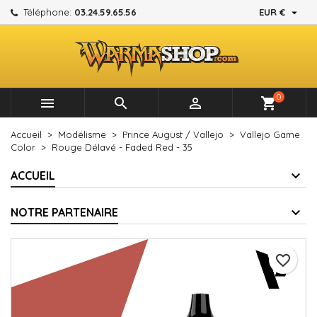

Téléphone:
03.24.59.65.56
EUR €
×
×
×
Mes listes d'envies
Créer une liste d'envies
Connexion
add_circle_outline
Créer une nouvelle liste
Vous devez être connecté pour ajouter des produits à
Nom de la liste d'envies
votre liste d'envies.
0



shopping_cart
Annuler
Connexion
Accueil
Modélisme
Prince August / Vallejo
Vallejo Game
Annuler
Créer une liste d'envies
Color
Rouge Délavé - Faded Red - 35
ACCUEIL
NOTRE PARTENAIRE
favorite_border