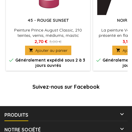
45 - ROUGE SUNSET
NOIR - 
Peinture Prince August Classic, 210
La peinture Val
teintes, vernis, médiums, mastic
présenté en flaco
plastique, masque liquide, retardateur à
avec compte
2,70 €
3,15
3,00 €
lunité. La plus large palette acrylique
présentation évi

Ajouter au panier

Ajout
pour satisfaire les plus exigeants.
s'évapore et ne s
flacon. Des quant


Généralement expédié sous 2 à 3
Généralement 
être utilisées et 
jours ouvrés
jour
être conse
Suivez-nous sur Facebook

PRODUITS

NOTRE SOCIÉTÉ