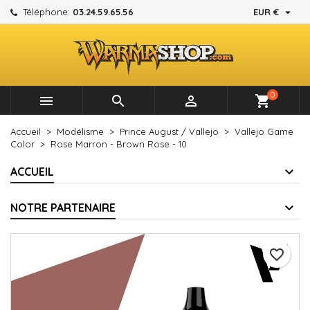

Téléphone:
03.24.59.65.56
EUR €
×
×
×
Mes listes d'envies
Créer une liste d'envies
Connexion
add_circle_outline
Créer une nouvelle liste
Vous devez être connecté pour ajouter des produits à
Nom de la liste d'envies
votre liste d'envies.
0



shopping_cart
Annuler
Connexion
Accueil
Modélisme
Prince August / Vallejo
Vallejo Game
Annuler
Créer une liste d'envies
Color
Rose Marron - Brown Rose - 10
ACCUEIL
NOTRE PARTENAIRE
favorite_border