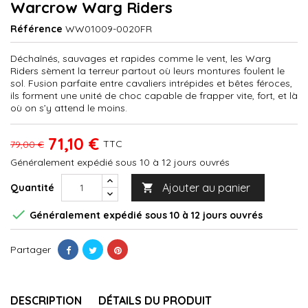
Warcrow Warg Riders
Référence
WW01009-0020FR
Déchaînés, sauvages et rapides comme le vent, les Warg
Riders sèment la terreur partout où leurs montures foulent le
sol. Fusion parfaite entre cavaliers intrépides et bêtes féroces,
ils forment une unité de choc capable de frapper vite, fort, et là
où on s’y attend le moins.
71,10 €
TTC
79,00 €
Généralement expédié sous 10 à 12 jours ouvrés
Ajouter au panier
Quantité


Généralement expédié sous 10 à 12 jours ouvrés
Partager
DESCRIPTION
DÉTAILS DU PRODUIT