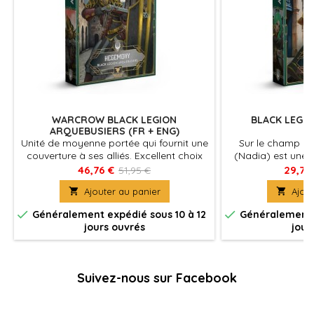
WARCROW BLACK LEGION
BLACK LEGIO
ARQUEBUSIERS (FR + ENG)
Unité de moyenne portée qui fournit une
Sur le champ de
couverture à ses alliés. Excellent choix
(Nadia) est une e
pour la défense d'un flanc ou d'une
apporte des com
46,76 €
29,70
51,95 €
position stratégique
et de commandeme

Ajouter au panier

Ajout
représente la
professionnalism


Généralement expédié sous 10 à 12
Généralement e
Sur le cha
jours ouvrés
jour
Suivez-nous sur Facebook