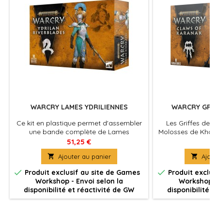
WARCRY LAMES YDRILIENNES
WARCRY GRIF
Ce kit en plastique permet d'assembler
Les Griffes de 
une bande complète de Lames
Molosses de Khorn
Ydriliennes utilisable dans les parties de
des chasseurs a
51,25 €
5
Warcry.
poursuivent des 

Ajouter au panier

Ajout
du Die


Produit exclusif au site de Games
Produit exclus
Workshop - Envoi selon la
Workshop -
disponibilité et réactivité de GW
disponibilité 