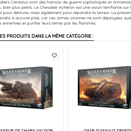
liers Cerastus sont des harnois de guerre sophistiqués et immenses
, bien plus petits. Le Chevalier Achéron est une vision terrifiante s
 pour détruire, mais également pour répandre la terreur. La présenc
tendre à aucune pitié, car ces armes sinistres ne sont déployées que
s ennemies et purifier leurs terres par les flammes.
RES PRODUITS DANS LA MÊME CATÉGORIE :
favorite_border
SSEUR DE CHARS VALDOR
CHAR D'ASSAUT SPART