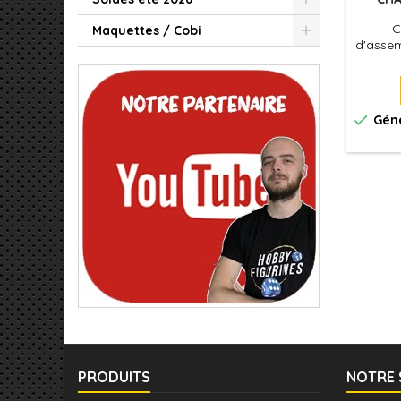
C
Maquettes / Cobi
d'assem
un ch
pour 

Géné
PRODUITS
NOTRE 