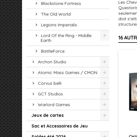
Les Cheva
Blackstone Fortress
Questoris
seulement
The Old World
doit s'at
structure
Legions Imperialis
Lord Of the Ring - Middle
16 AUT
Earth
BattleForce
Archon Studio
Atomic Mass Games / CMON
Corvus belli
GCT Studios
Warlord Games
Jeux de cartes
Sac et Accessoires de Jeu
Soldes été 2026
CHA