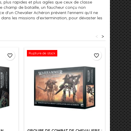
, plus rapides et plus agiles que ceux de classe
ur le champ de bataille, un faucheur conçu non
e d'un Chevalier Achéron prévient l'ennemi qu'il ne
 dans les missions d'extermination, pour dévaster les
<
>
Rupture de stock
favorite_border
favorite_border
AN
GROUPE DE COMBAT DE CHEVALIERS :
C