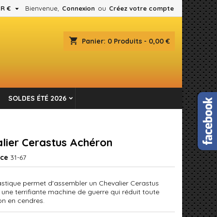

R €
Bienvenue,
Connexion
ou
Créez votre compte
×
×
×
shopping_cart
Panier:
0
Produits - 0,00 €
es.
n
SOLDES ÉTÉ 2026
s
lier Cerastus Achéron
nce
31-67
lastique permet d'assembler un Chevalier Cerastus
 une terrifiante machine de guerre qui réduit toute
on en cendres.