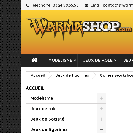
Téléphone:
03.24.59.65.56
Email:
contact@warm
M
C
C
add_circle_outline
Vou
No
MODÉLISME
JEUX DE RÔLE
JEUX
Accueil
Jeux de figurines
Games Worksho
ACCUEIL
Modélisme
Jeux de rôle
Jeux de Societé
Jeux de figurines