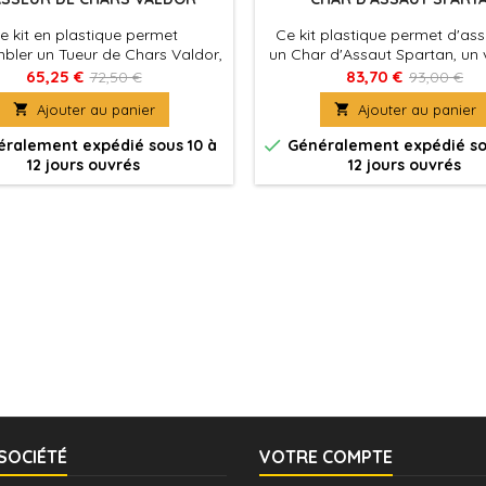
e kit en plastique permet
Ce kit plastique permet d'as
bler un Tueur de Chars Valdor,
un Char d'Assaut Spartan, un 
ar lourd chasseur de blindés
de transport imposant et ine
65,25 €
83,70 €
72,50 €
93,00 €
vos armées des Solar Auxilia

Ajouter au panier

Ajouter au panier

ralement expédié sous 10 à
Généralement expédié so
12 jours ouvrés
12 jours ouvrés
SOCIÉTÉ
VOTRE COMPTE