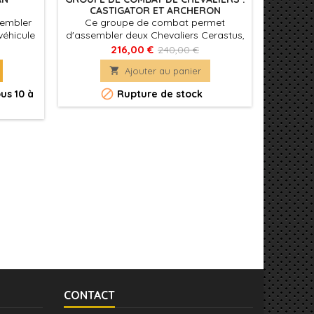
CASTIGATOR ET ARCHERON
sembler
Ce groupe de combat permet
Ce kit 
véhicule
d'assembler deux Chevaliers Cerastus,
un Char
xorable.
l'un en modèle Castigator et l'autre en
véhic
216,00 €
240,00 €
Acheron.

Ajouter au panier


us 10 à
Rupture de stock
Génér
CONTACT