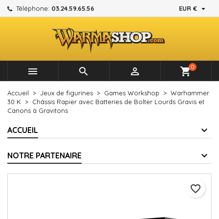

Téléphone:
03.24.59.65.56
EUR €
×
×
×
Mes listes d'envies
Créer une liste d'envies
Connexion
add_circle_outline
Créer une nouvelle liste
Vous devez être connecté pour ajouter des produits à
Nom de la liste d'envies
votre liste d'envies.
0



shopping_cart
Annuler
Connexion
Accueil
Jeux de figurines
Games Workshop
Warhammer
Annuler
Créer une liste d'envies
30 K
Châssis Rapier avec Batteries de Bolter Lourds Gravis et
Canons à Gravitons
ACCUEIL
NOTRE PARTENAIRE
favorite_border