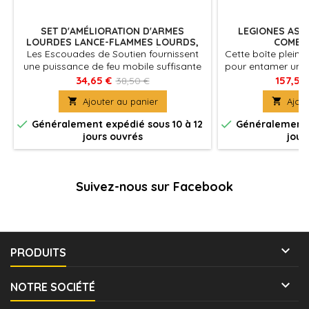
SET D'AMÉLIORATION D'ARMES
LEGIONES AST
LOURDES LANCE-FLAMMES LOURDS,
COMBA
MULTIFUSEURS ET CANONS À PLASMA
Les Escouades de Soutien fournissent
Cette boîte pleine
une puissance de feu mobile suffisante
pour entamer une 
pour abattre des hordes de troupes
Legiones Astarte
34,65 €
157,50
38,50 €
ennemies ou pour pulvériser les
armée existante 

Ajouter au panier

Ajout
véhicules blindés dans une grêle de tirs,
ennemis dan
combinant des armes dévastatrices à
Warhammer: The H


Généralement expédié sous 10 à 12
Généralement e
la flexibilité d'un fantassin.
en faisant des éc
jours ouvrés
jour
un achat des kit
s'articule au
Légionnair
Suivez-nous sur Facebook

PRODUITS

NOTRE SOCIÉTÉ