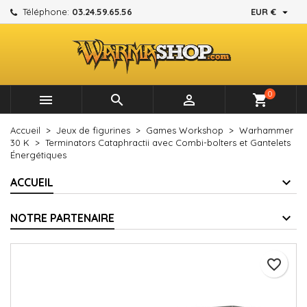

Téléphone:
03.24.59.65.56
EUR €
×
×
×
Mes listes d'envies
Créer une liste d'envies
Connexion
add_circle_outline
Créer une nouvelle liste
Vous devez être connecté pour ajouter des produits à
Nom de la liste d'envies
votre liste d'envies.
0



shopping_cart
Annuler
Connexion
Accueil
Jeux de figurines
Games Workshop
Warhammer
Annuler
Créer une liste d'envies
30 K
Terminators Cataphractii avec Combi-bolters et Gantelets
Énergétiques
ACCUEIL
NOTRE PARTENAIRE
favorite_border