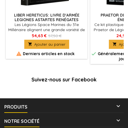
LIBER HERETICUS: LIVRE D'ARMÉE
PRAETOR DE L
LEGIONES ASTARTES RENÉGATES
ÉNER
Les Légions Space Marines du 31e
Ce kit plastique 
Millénaire alignent une grande variété de
Praetor de Légio
combattants génétiquement améliorés
épée énergétique
54,63 €
24,98
57,50 €
et de machines de guerre
redoutable c

Ajouter au panier

Ajout
perfectionnées, qui surpassent toutes
les autres forces militaires de la galaxie.


Derniers articles en stock
Généralement e
jour
Suivez-nous sur Facebook

PRODUITS

NOTRE SOCIÉTÉ