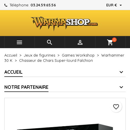

Téléphone:
03.24.59.65.56
EUR €
×
×
×
Mes listes d'envies
Créer une liste d'envies
Connexion
add_circle_outline
Créer une nouvelle liste
Vous devez être connecté pour ajouter des produits à
Nom de la liste d'envies
votre liste d'envies.
0



shopping_cart
Annuler
Connexion
Accueil
Jeux de figurines
Games Workshop
Warhammer
Annuler
Créer une liste d'envies
30 K
Chasseur de Chars Super-lourd Falchion
ACCUEIL
NOTRE PARTENAIRE
favorite_border