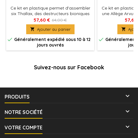
Ce kit en plastique permet d'assembler
Ce kit en plastiq
six Thallax, des destructeurs bioniques
une Allège Arvus, 
d'élite créés par le Mechanicum à
capable de transpo
57,60 €
57,60
64,00 €
l'époque de l'Hérésie d'Horus. Chaque
de votre armée

Ajouter au panier

Ajout
Thallax est armé d'un puissant fusil
éclair, qui peut être équipé d'une


Généralement expédié sous 10 à 12
Généralement e
baïonnette tronçonneuse. Le kit contient
jours ouvrés
jour
des bombes à fusion en option pour
chaque figurine, ainsi qu'un arsenal
d'armes spécialisées...
Suivez-nous sur Facebook

PRODUITS

NOTRE SOCIÉTÉ

VOTRE COMPTE