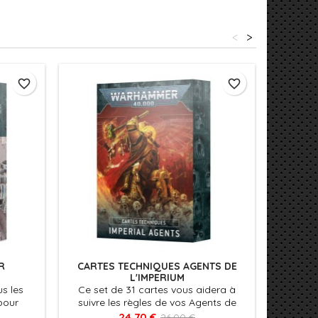
<
>
favorite_border
favorite_border
R
CARTES TECHNIQUES AGENTS DE
JOURNA
L'IMPERIUM
us les
Ce set de 31 cartes vous aidera à
This Jou
pour
suivre les règles de vos Agents de
of Dark
ou un
l’Imperium dans vos parties, grâce à
and Clea
24,70 €
26,00 €