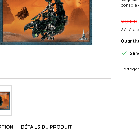
console d
50,00 €
Générale
Quantit

Géné
Partager
PTION
DÉTAILS DU PRODUIT