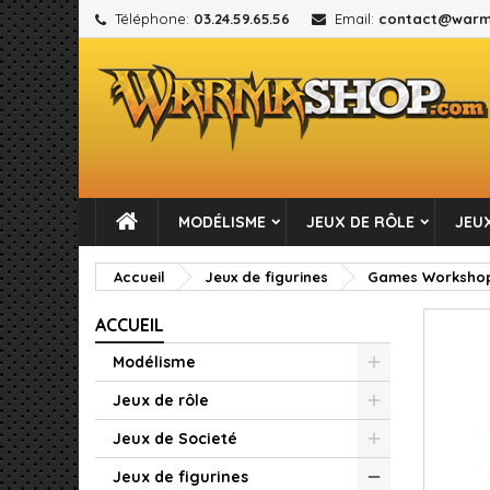
Téléphone:
03.24.59.65.56
Email:
contact@warm
M
C
C
add_circle_outline
Vou
No
MODÉLISME
JEUX DE RÔLE
JEUX
Accueil
Jeux de figurines
Games Worksho
ACCUEIL
Modélisme
Jeux de rôle
Jeux de Societé
Jeux de figurines