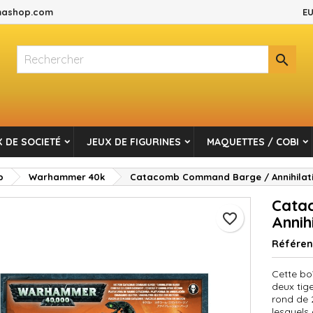
ashop.com
EU
es listes d'envies
réer une liste d'envies
onnexion

Créer une nouvelle liste
s devez être connecté pour ajouter des produits à votre liste d'envi
m de la liste d'envies
Annuler
Connexio
 DE SOCIETÉ
JEUX DE FIGURINES
MAQUETTES / COBI
Annuler
Créer une liste d'envie
p
Warhammer 40k
Catacomb Command Barge / Annihilat
Cata
favorite_border
Annih
Référe
Cette bo
deux tig
rond de 
lesquel