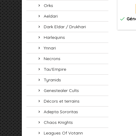
pour vo
Orks
dans l
Horus 
Aeldari

Géné
de l'om
t
Dark Eldar / Drukhari
ent
puis
Harlequins
Ynnari
Necrons
Tau'Empire
Tyranids
Genestealer Cults
Décors et terrains
Adepta Sororitas
Chaos Knights
Leagues Of Votann