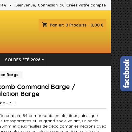

R €
Bienvenue,
Connexion
ou
Créez votre compte
×
×
×
shopping_cart
Panier:
0
Produits - 0,00 €
es.
n
SOLDES ÉTÉ 2026
s
ion Barge
comb Command Barge /
ilation Barge
nce
49-12
îte contient 84 composants en plastique, ainsi que
es transparentes et un grand socle volant, un socle
25mm et deux feuilles de décalcomanies nécrons avec
s assembler une console de commandement ou une