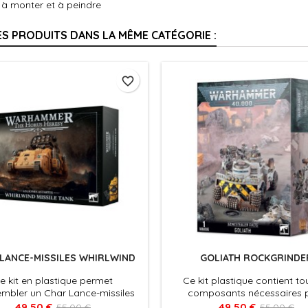
 à monter et à peindre
ES PRODUITS DANS LA MÊME CATÉGORIE :
favorite_border
LANCE-MISSILES WHIRLWIND
GOLIATH ROCKGRINDE
e kit en plastique permet
Ce kit plastique contient to
embler un Char Lance-missiles
composants nécessaires 
nd, une pièce d'artillerie mobile
assembler un GoliathTruck 
49,50 €
49,50 €
55,00 €
55,00 €