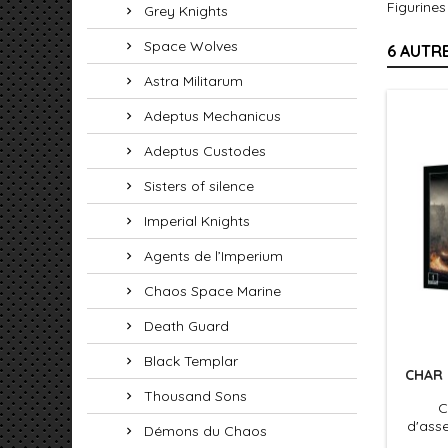
Figurines
Grey Knights
Space Wolves
6 AUTR
Astra Militarum
Adeptus Mechanicus
Adeptus Custodes
Sisters of silence
Imperial Knights
Agents de l’Imperium
Chaos Space Marine
Death Guard
Black Templar
CHAR 
Thousand Sons
C
d'ass
Démons du Chaos
Whirlwi