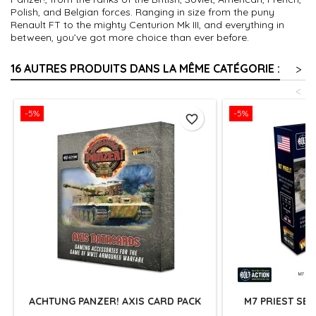
Polish, and Belgian forces. Ranging in size from the puny
Renault FT to the mighty Centurion Mk III, and everything in
between, you’ve got more choice than ever before.
16 AUTRES PRODUITS DANS LA MÊME CATÉGORIE :
>
<
-5%
-5%
favorite_border
ACHTUNG PANZER! AXIS CARD PACK
M7 PRIEST SE