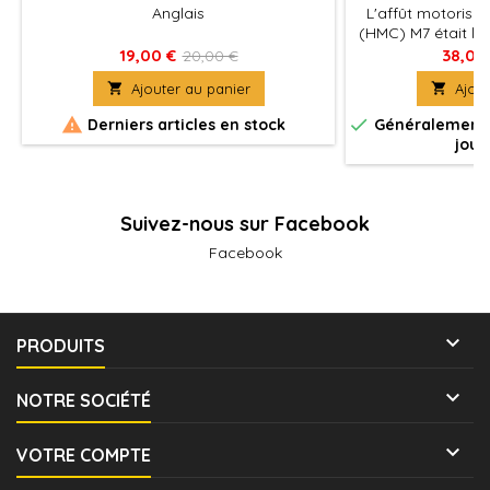
Anglais
L'affût motorisé
(HMC) M7 était le 
unités d'artilleri
19,00 €
38,00
20,00 €
américaine, per

Ajouter au panier

Ajout
rapproché inégal
coque omniprésen


Derniers articles en stock
Généralement e
superstructure 
jour
obusier de 105
mitrailleuse lourd
affût c
Suivez-nous sur Facebook
Facebook

PRODUITS

NOTRE SOCIÉTÉ

VOTRE COMPTE