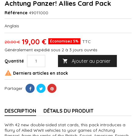
Achtung Panzer! Allies Card Pack
Référence
49011000
Anglais
19,00 €
Économisez 5%
TTC
20,00 €
Généralement expédié sous 2 à 3 jours ouvrés
Ajouter au panier
Quantité


Derniers articles en stock
Partager
DESCRIPTION
DÉTAILS DU PRODUIT
With 42 new double-sided stat cards, this pack introduces a
flurry of Allied WWII vehicles to your games of Achtung
Panzer!, from the ranks of the British, Soviet, American, French,