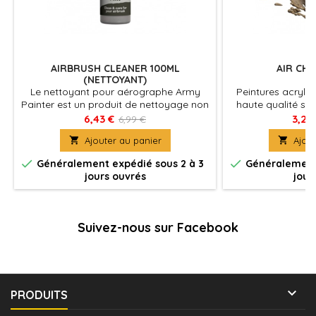
AIRBRUSH CLEANER 100ML
AIR CH
(NETTOYANT)
Le nettoyant pour aérographe Army
Peintures acryli
Painter est un produit de nettoyage non
haute qualité sp
toxique à base d'eau spécialement
pour aller dans
6,43 €
3,22
6,99 €
formulé pour éliminer tout résidu de
di

Ajouter au panier

Ajout
peinture acrylique des zones difficiles
d'accès de votre aérographe. Le


Généralement expédié sous 2 à 3
Généralement 
nettoyeur d'aérographe assure une
jours ouvrés
jour
performance optimale à long terme de
votre aérographe.
Suivez-nous sur Facebook

PRODUITS