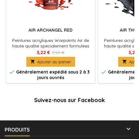
AIR ARCHANGEL RED
AIR THU
Peintures acryliques Warpaints Air de
Peintures acryli
haute qualité spécialement formulées
haute qualité sp
pour aller dans un aérographe sans
pour aller dans
3,22 €
3,22
3,50 €
dilution.
di

Ajouter au panier

Ajout


Généralement expédié sous 2 à 3
Généralement 
jours ouvrés
jour
Suivez-nous sur Facebook

PRODUITS