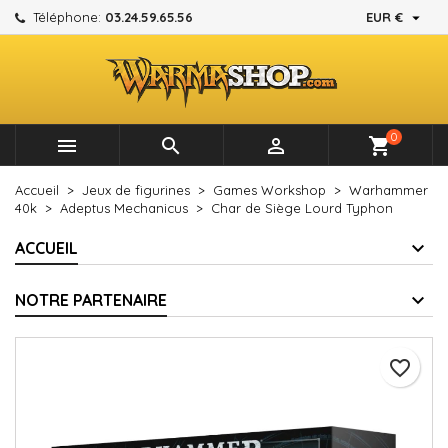

Téléphone:
03.24.59.65.56
EUR €
×
×
×
Mes listes d'envies
Créer une liste d'envies
Connexion
add_circle_outline
Créer une nouvelle liste
Vous devez être connecté pour ajouter des produits à
Nom de la liste d'envies
votre liste d'envies.
0



shopping_cart
Annuler
Connexion
Accueil
Jeux de figurines
Games Workshop
Warhammer
Annuler
Créer une liste d'envies
40k
Adeptus Mechanicus
Char de Siège Lourd Typhon
ACCUEIL
NOTRE PARTENAIRE
favorite_border