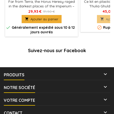
Far from Terra, the Horus Heresy raged
Ce kit en plastiq
in the darkest places of the Imperium –
Thulia Ghuld,
and some of the brightest. The 500
impitoyable p
29,93 €
45,00
31,50 €
Worlds of Ultramar were a beacon of
l'Adeptus Mechan

Ajouter au panier

Ajout
hope and civilisation, and one that the
de Warhammer 40
Traitors hoped to tear down as they
résonateur à c


Généralement expédié sous 10 à 12
Ruptu
waged a Shadow Crusade across the
Jericho, elle peu
jours ouvrés
region. In response, the Imperial
lourdement prot
Loyalists forged their own Crusade of
hordes d'infanteri
Iron and brought the...
le tristement cé
Suivez-nous sur Facebook

PRODUITS

NOTRE SOCIÉTÉ

VOTRE COMPTE

CONTACT