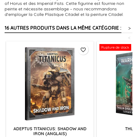
of Horus et des Imperial Fists. Cette figurine est fournie non
peinte et nécessite assemblage – nous recommandons
d'employer la Colle Plastique Citadel et la peinture Citadel.
16 AUTRES PRODUITS DANS LA MÊME CATÉGORIE :
>
<
Rupture de stock
favorite_border
ADEPTUS TITANICUS: SHADOW AND
THUL
IRON (ANGLAIS)