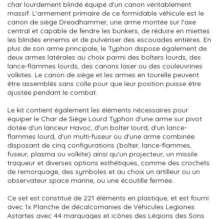
char lourdement blindé équipé d'un canon véritablement
massif. L'armement primaire de ce formidable véhicule est le
canon de siège Dreadhammer, une arme montée sur l'axe
central et capable de fendre les bunkers, de réduire en miettes
les blindés ennemis et de pulvériser des escouades entières. En
plus de son arme principale, le Typhon dispose également de
deux armes latérales au choix parmi des bolters lourds, des
lance-flammes lourds, des canons laser ou des couleuvrines
volkites. Le canon de siège et les armes en tourelle peuvent
être assemblés sans colle pour que leur position puisse être
ajustée pendant le combat.
Le kit contient également les éléments nécessaires pour
équiper le Char de Siège Lourd Typhon d'une arme sur pivot
dotée d'un lanceur Havoc, d'un bolter lourd, d'un lance-
flammes lourd, d'un multi-fuseur ou d'une arme combinée
disposant de cinq configurations (bolter, lance-flammes,
fuseur, plasma ou volkite) ainsi qu'un projecteur, un missile
traqueur et diverses options esthétiques, comme des crochets
de remorquage, des symboles et au choix un artilleur ou un
observateur space marine, ou une écoutille fermée.
Ce set est constitué de 221 éléments en plastique, et est fourni
avec 1x Planche de décalcomanies de Véhicules Legiones
Astartes avec 44 marquages et icônes des Légions des Sons