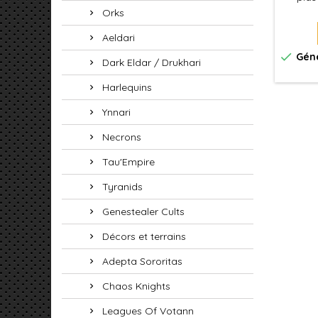
Cit
Orks
dé
Aeldari
Mecha

Géné
Dark Eldar / Drukhari
Harlequins
Ynnari
Necrons
Tau'Empire
Tyranids
Genestealer Cults
Décors et terrains
Adepta Sororitas
Chaos Knights
Leagues Of Votann