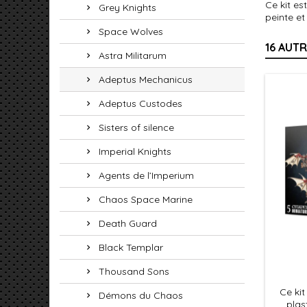
Ce kit es
Grey Knights
peinte e
Space Wolves
16 AUT
Astra Militarum
Adeptus Mechanicus
Adeptus Custodes
Sisters of silence
Imperial Knights
Agents de l’Imperium
Chaos Space Marine
Death Guard
Black Templar
Thousand Sons
Ce ki
Démons du Chaos
plas