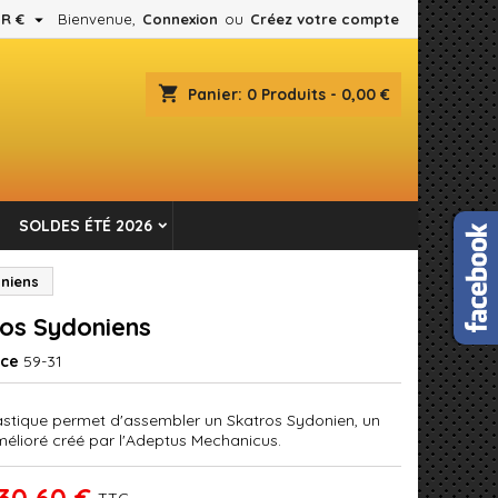

R €
Bienvenue,
Connexion
ou
Créez votre compte
×
×
×
shopping_cart
Panier:
0
Produits - 0,00 €
es.
n
SOLDES ÉTÉ 2026
s
niens
os Sydoniens
nce
59-31
lastique permet d'assembler un Skatros Sydonien, un
mélioré créé par l'Adeptus Mechanicus.
30,60 €
TTC