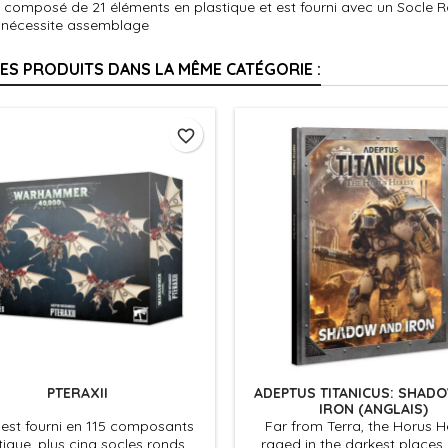
t composé de 21 éléments en plastique et est fourni avec un Socle R
t nécessite assemblage
RES PRODUITS DANS LA MÊME CATÉGORIE :
favorite_border
PTERAXII
ADEPTUS TITANICUS: SHAD
IRON (ANGLAIS)
t est fourni en 115 composants
Far from Terra, the Horus H
tique, plus cinq socles ronds
raged in the darkest places 