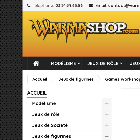
Téléphone:
03.24.59.65.56
Email:
contact@warm
M
C
C
add_circle_outline
Vou
No
MODÉLISME
JEUX DE RÔLE
JEUX
Accueil
Jeux de figurines
Games Worksho
ACCUEIL
Modélisme
Jeux de rôle
Jeux de Societé
Jeux de figurines