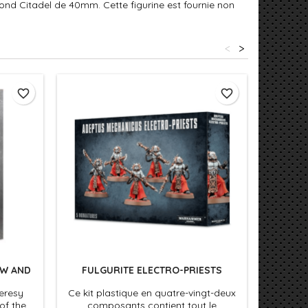
ond Citadel de 40mm. Cette figurine est fournie non
<
>
favorite_border
favorite_border
OW AND
FULGURITE ELECTRO-PRIESTS
ADEPT
eresy
Ce kit plastique en quatre-vingt-deux
Composé 
of the
composants contient tout le
tout ce 