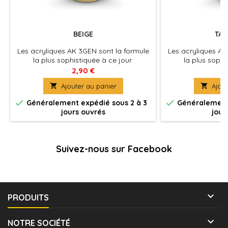
BEIGE
TAN
Les acryliques AK 3GEN sont la formule
Les acryliques AK
la plus sophistiquée à ce jour.
la plus sophi
Excellente couvrance , adhérence optimale
Excellente couvra
2,90 €
2
et absence de colmatage à
et absence 

Ajouter au panier

Ajout
l'aérographe . La peinture du futur pour
l'aérographe . La 
tous les maquettistes et artistes. Utilisez
tous les maquettist


Généralement expédié sous 2 à 3
Généralement 
le diluant spécifique pour une
le diluant sp
jours ouvrés
jour
application à l'aérographe optimale et
application à l'a
pour préserver les propriétés de la
pour préserver 
peinture.
pe
Suivez-nous sur Facebook

PRODUITS

NOTRE SOCIÉTÉ